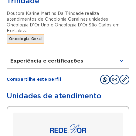
Trindade
Doutora Karine Martins Da Trindade realiza
atendimentos de
Oncologia Geral
nas unidades
Oncologia D'Or Uno
e
Oncologia D'Or São Carlos
em
Fortaleza
.
Oncologia Geral
Experiência e certificações
Graduações
Compartilhe este perfil
Graduada em Medicina
Residencia em Cancerologia clinica pelo
Unidades de atendimento
Instituto do Cancer do Ceara (ICC)
Pos graduada em Pesquisa Clinica pela
Harvard Medical School
Filiações