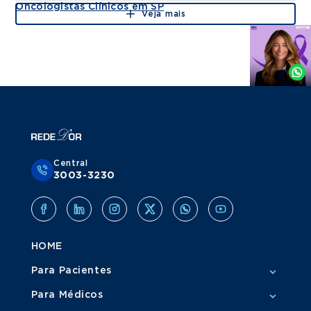
Oncologistas Clínicos em SP
Veja mais
Agende
por
Whatsapp
Central
3003-3230
HOME
Para Pacientes
Para Médicos