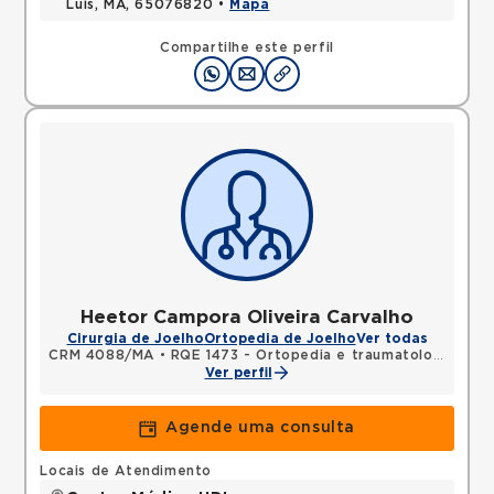
Luis, MA, 65076820 •
Mapa
Compartilhe este perfil
Heetor Campora Oliveira Carvalho
Cirurgia de Joelho
Ortopedia de Joelho
Ver todas
CRM 4088/MA
•
RQE 1473 - Ortopedia e traumatologia
Ver perfil
Agende uma consulta
Locais de Atendimento