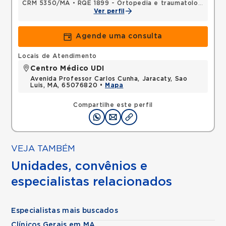
CRM 5350/MA
•
RQE 1899 - Ortopedia e traumatologia
•
RQ
Ver perfil
Agende uma consulta
Locais de Atendimento
Centro Médico UDI
Avenida Professor Carlos Cunha, Jaracaty, Sao
Luis, MA, 65076820 •
Mapa
Compartilhe este perfil
VEJA TAMBÉM
Unidades, convênios e
especialistas relacionados
Especialistas mais buscados
Clínicos Gerais em MA