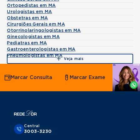
Ortopedistas em MA
Urologistas em MA
Obstetras em MA
Cirurgiões Gerais em MA
Otorrinolaringologistas em MA
Ginecologistas em MA
Pediatras em MA
Gastroenterologistas em MA
Pneumologistas em MA
Veja mais
Agende
Marcar Consulta
Marcar Exame
por
Whatsapp
Central
3003-3230