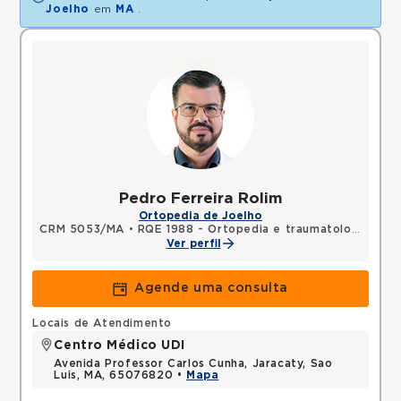
Joelho
em
MA
.
Pedro Ferreira Rolim
Ortopedia de Joelho
CRM 5053/MA
•
RQE 1988 - Ortopedia e traumatologia
Ver perfil
Agende uma consulta
Locais de Atendimento
Centro Médico UDI
Avenida Professor Carlos Cunha, Jaracaty, Sao
Luis, MA, 65076820 •
Mapa