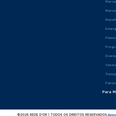
Marca
Marca
Resul
Emerg
Plano
Progr
Doen
Vacin
Trans
Patol
Para M
©2026 REDE D'OR | TODOS OS DIREITOS RESERVADOS.
Aviso