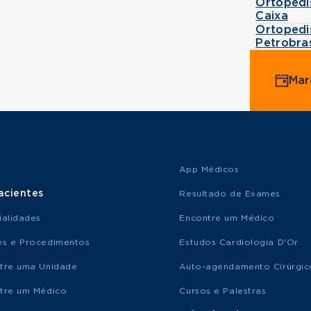
Ortopedi
Caixa
Ortopedi
Petrobra
Mar
App Médicos
acientes
Resultado de Exames
ialidades
Encontre um Médico
s e Procedimentos
Estudos Cardiologia D'Or
tre uma Unidade
Auto-agendamento Cirúrgic
tre um Médico
Cursos e Palestras