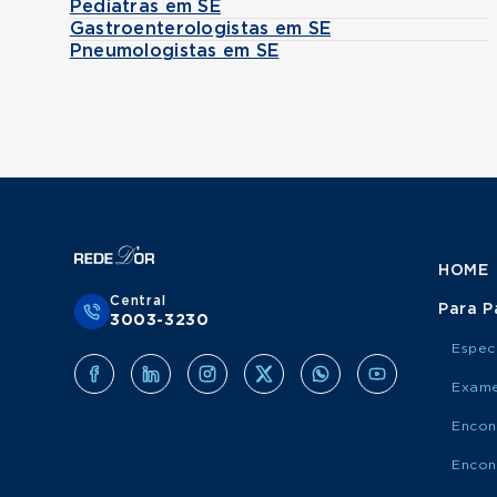
Pediatras em SE
Gastroenterologistas em SE
Pneumologistas em SE
HOME
Central
Para P
3003-3230
Espec
Exame
Encon
Encon