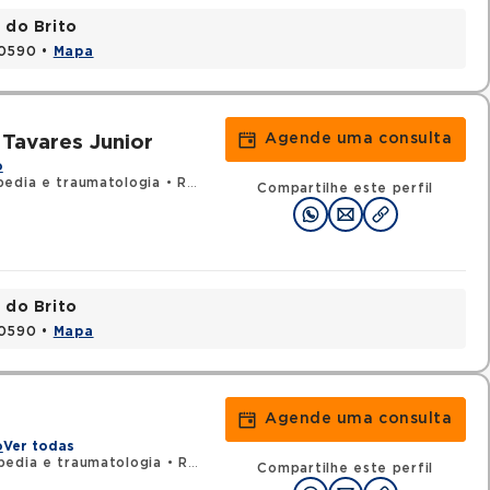
 do Brito
20590 •
Mapa
Agende uma consulta
Tavares Junior
o
edia e traumatologia
•
RQE 2273 - Cirurgia da mão
Compartilhe este perfil
 do Brito
20590 •
Mapa
Agende uma consulta
o
Ver todas
pedia e traumatologia
•
RQE 1786 - Cirurgia da mão
Compartilhe este perfil