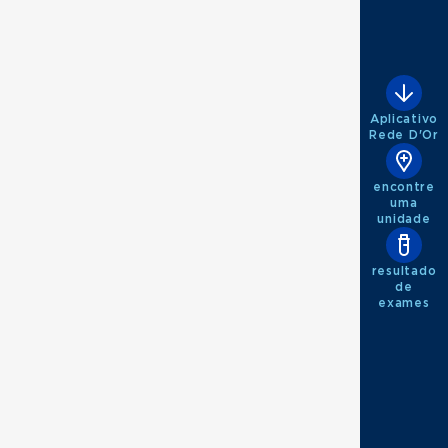
Aplicativo
Rede D'Or
encontre
uma
unidade
resultado
de
exames