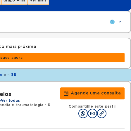
Grupo Amil
Ver mais
1
to mais próxima
usque agora
ão
em
SE
.
Agende uma consulta
elos
o
Ver todas
pedia e traumatologia
•
RQE 5037 - Medicina do tráfego
Compartilhe este perfil