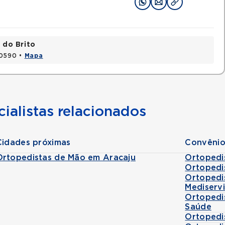
 do Brito
20590 •
Mapa
ialistas relacionados
Cidades próximas
Convênio
Ortopedistas de Mão em Aracaju
Ortopedi
Ortopedi
Ortopedi
Mediserv
Ortopedi
Saúde
Ortopedi