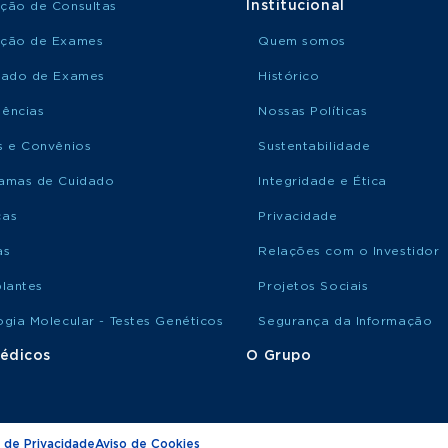
Institucional
ção de Consultas
ção de Exames
Quem somos
tado de Exames
Histórico
ências
Nossas Políticas
s e Convênios
Sustentabilidade
amas de Cuidado
Integridade e Ética
ças
Privacidade
as
Relações com o Investidor
plantes
Projetos Sociais
ogia Molecular - Testes Genéticos
Segurança da Informação
édicos
O Grupo
 de Privacidade
Aviso de Cookies