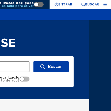
alização desligada
ENTRAR
BUSCAR
e ao lado para ativar
 SE
Buscar
localização
rto de você