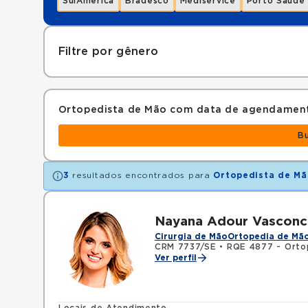
SulAmérica
Bradesco
Mediservice
Porto Saúde
Filtre por gênero
Ortopedista de Mão com data de agendamen
B
3
resultados encontrados para
Ortopedista de M
Nayana Adour Vasconc
Cirurgia de Mão
Ortopedia de Mã
CRM 7737/SE
•
RQE 4877 - Orto
Ver perfil