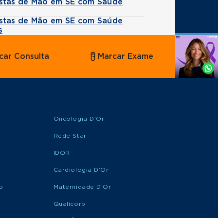
stas de Mão em SE com Saúde
stas de Mão em SE com Saúde
s
Agende
car Consulta
Marcar Exame
por
Whatsapp
Oncologia D'Or
Rede Star
IDOR
Cardiologia D’Or
o
Maternidade D'Or
Qualicorp