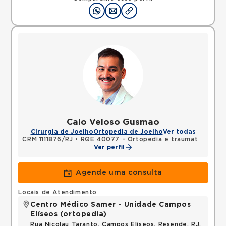
Caio Veloso Gusmao
Cirurgia de Joelho
Ortopedia de Joelho
Ver todas
CRM 1111876/RJ
•
RQE 40077 - Ortopedia e traumatologia
Ver perfil
Agende uma consulta
Locais de Atendimento
Centro Médico Samer - Unidade Campos
Elíseos (ortopedia)
Rua Nicolau Taranto, Campos Eliseos, Resende, RJ,