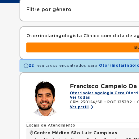
Filtre por gênero
Otorrinolaringologista Clínico com data de
B
22
resultados encontrados para
Otorrinolaringolo
Francisco Campelo Da
Otorrinolaringologia Geral
Otorri
Ver todas
CRM 230124/SP
•
RQE 135392 - O
Ver perfil
Locais de Atendimento
Centro Médico São Luiz Campinas