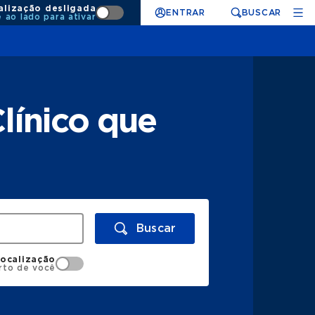
alização desligada
ENTRAR
BUSCAR
e ao lado para ativar
línico que
Buscar
localização
rto de você