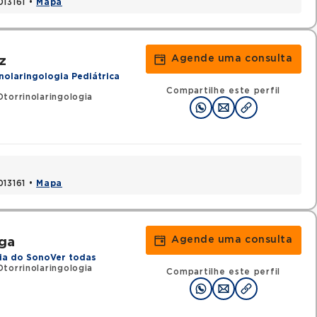
013161 •
Mapa
Agende uma consulta
z
nolaringologia Pediátrica
Compartilhe este perfil
torrinolaringologia
013161 •
Mapa
Agende uma consulta
ga
ia do Sono
Ver todas
torrinolaringologia
Compartilhe este perfil