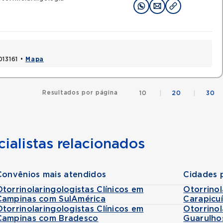
013161 •
Mapa
Resultados por página
10
|
20
|
30
ialistas relacionados
Convênios mais atendidos
Cidades 
Otorrinolaringologistas Clínicos em
Otorrinol
Campinas com SulAmérica
Carapicu
Otorrinolaringologistas Clínicos em
Otorrinol
Campinas com Bradesco
Guarulho