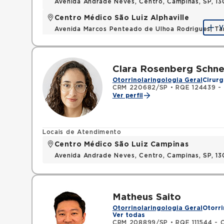
Avenida Andrade Neves, Centro, Campinas, SP, 13
Centro Médico São Luiz Alphaville
V
Avenida Marcos Penteado de Ulhoa Rodrigues, T
Clara Rosenberg Schne
Otorrinolaringologia Geral
Cirurg
CRM 220682/SP
•
RQE 124439 - 
Ver perfil
Locais de Atendimento
Centro Médico São Luiz Campinas
Avenida Andrade Neves, Centro, Campinas, SP, 13
Matheus Saito
Otorrinolaringologia Geral
Otorri
Ver todas
CRM 208899/SP
•
RQE 111544 - O