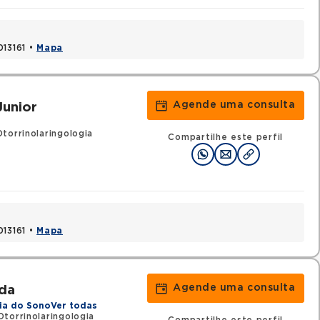
013161 •
Mapa
Agende uma consulta
Junior
torrinolaringologia
Compartilhe este perfil
013161 •
Mapa
Agende uma consulta
da
ia do Sono
Ver todas
torrinolaringologia