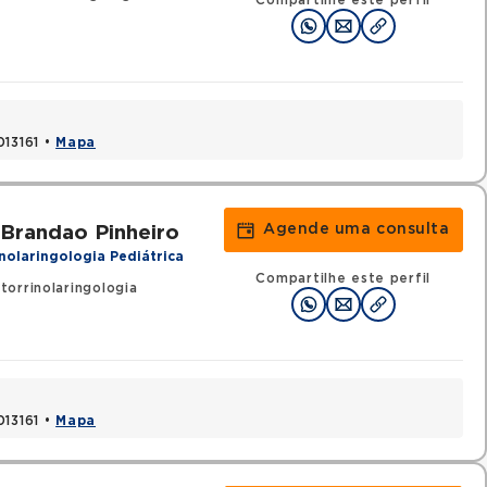
Compartilhe este perfil
013161 •
Mapa
Agende uma consulta
 Brandao Pinheiro
nolaringologia Pediátrica
Compartilhe este perfil
orrinolaringologia
013161 •
Mapa