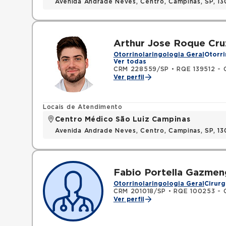
Avenida Andrade Neves, Centro, Campinas, SP, 13
Arthur Jose Roque Cru
Otorrinolaringologia Geral
Otorri
Ver todas
CRM 228559/SP
•
RQE 139512 - O
Ver perfil
Locais de Atendimento
Centro Médico São Luiz Campinas
Avenida Andrade Neves, Centro, Campinas, SP, 13
Fabio Portella Gazmen
Otorrinolaringologia Geral
Cirurg
CRM 201018/SP
•
RQE 100253 - O
Ver perfil