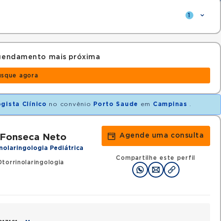
1
 agendamento mais próxima
usque agora
gista Clínico
no convênio
Porto Saude
em
Campinas
.
Agende uma consulta
 Fonseca Neto
nolaringologia Pediátrica
Compartilhe este perfil
torrinolaringologia