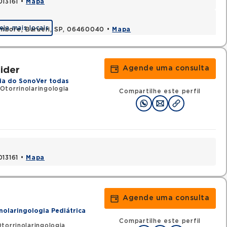
013161 •
Mapa
eja mais locais
ambore, Barueri, SP, 06460040 •
Mapa
Agende uma consulta
ider
ia do Sono
Ver todas
Otorrinolaringologia
Compartilhe este perfil
013161 •
Mapa
Agende uma consulta
nolaringologia Pediátrica
Compartilhe este perfil
torrinolaringologia