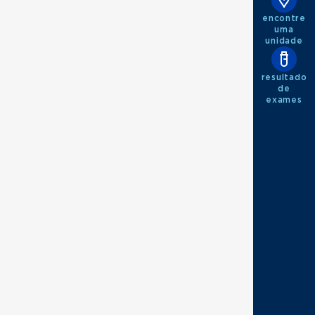
encontre
uma
unidade
resultado
de
exames