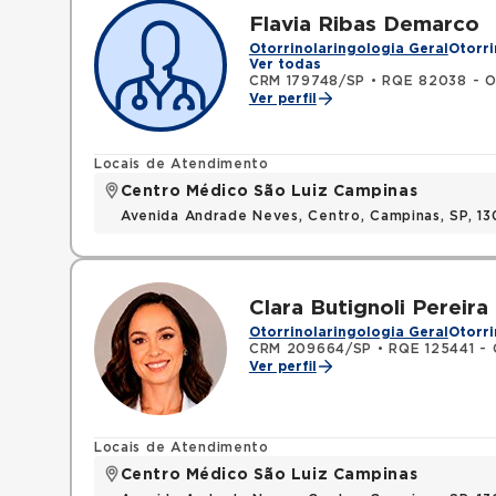
Flavia Ribas Demarco
Otorrinolaringologia Geral
Otorri
Ver todas
CRM 179748/SP
•
RQE 82038 - Ot
Ver perfil
Locais de Atendimento
Centro Médico São Luiz Campinas
Avenida Andrade Neves, Centro, Campinas, SP, 13
Clara Butignoli Pereira
Otorrinolaringologia Geral
Otorri
CRM 209664/SP
•
RQE 125441 - 
Ver perfil
Locais de Atendimento
Centro Médico São Luiz Campinas