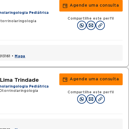
Agende uma consulta
nolaringologia Pediátrica
Compartilhe este perfil
orrinolaringologia
013161 •
Mapa
Agende uma consulta
 Lima Trindade
nolaringologia Pediátrica
Otorrinolaringologia
Compartilhe este perfil