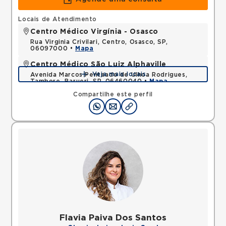
Locais de Atendimento
Centro Médico Virgínia - Osasco
Rua Virginia Crivilari, Centro, Osasco, SP,
06097000 •
Mapa
Centro Médico São Luiz Alphaville
Veja mais locais
Avenida Marcos Penteado de Ulhoa Rodrigues,
Tambore, Barueri, SP, 06460040 •
Mapa
Compartilhe este perfil
Flavia Paiva Dos Santos