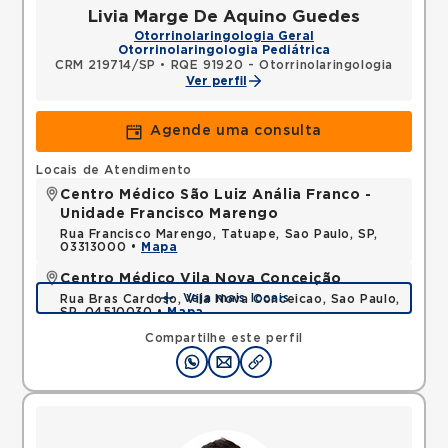
Livia Marge De Aquino Guedes
Otorrinolaringologia Geral
Otorrinolaringologia Pediátrica
CRM 219714/SP
•
RQE 91920 - Otorrinolaringologia
Ver perfil
Agende uma consulta
Locais de Atendimento
Centro Médico São Luiz Anália Franco -
Unidade Francisco Marengo
Rua Francisco Marengo, Tatuape, Sao Paulo, SP,
03313000 •
Mapa
Centro Médico Vila Nova Conceição
Veja mais locais
Rua Bras Cardoso, Vila Nova Conceicao, Sao Paulo,
SP, 04510030 •
Mapa
Compartilhe este perfil