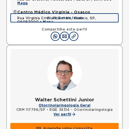
Mapa
Centro Médico Virgínia - Osasco
Veja mais locais
Rua Virginia Crivilari, Centro, Osasco, SP,
06097000 •
Mapa
Compartilhe este perfil
Walter Schettini Junior
Otorrinolaringologia Geral
CRM 117796/SP
•
RQE 36314 - Otorrinolaringologia
Ver perfil
Agende uma consulta