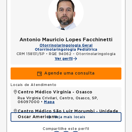
Antonio Mauricio Lopes Facchinetti
Otorrinolaringologia Geral
Otorrinolaringologia Pediátrica
CRM 158131/SP
•
RQE 94062 - Otorrinolaringologia
Ver perfil
Agende uma consulta
Locais de Atendimento
Centro Médico Virgínia - Osasco
Rua Virginia Crivilari, Centro, Osasco, SP,
06097000 •
Mapa
Centro Médico São Luiz Morumbi - Unidade
Oscar Americano
Veja mais locais
Rua Engenheiro Oscar Americano, Morumbi, Sao
Paulo, SP, 05673050 •
Mapa
Compartilhe este perfil