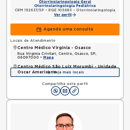
Otorrinolaringologia Geral
Otorrinolaringologia Pediátrica
CRM 192637/SP
•
RQE 105683 - Otorrinolaringologia
Ver perfil
Agende uma consulta
Locais de Atendimento
Centro Médico Virgínia - Osasco
Rua Virginia Crivilari, Centro, Osasco, SP,
06097000 •
Mapa
Centro Médico São Luiz Morumbi - Unidade
Oscar Americano
Veja mais locais
Rua Engenheiro Oscar Americano, Morumbi, Sao
Paulo, SP, 05673050 •
Mapa
Compartilhe este perfil