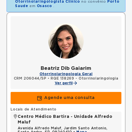
Otorrinolaringologista Clínico
no convênio
Porto
Saude
em
Osasco
.
Beatriz Dib Gaiarim
Otorrinolaringologia Geral
CRM 206044/SP
•
RQE 138269 - Otorrinolaringologia
Ver perfil
Agende uma consulta
Locais de Atendimento
Centro Médico Bartira - Unidade Alfredo
Maluf
Avenida Alfredo Maluf, Jardim Santo Antonio,