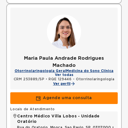
Maria Paula Andrade Rodrigues
Machado
Otorrinolaringologia Geral
Medicina do Sono Clínica
Ver todas
CRM 253889/SP
•
RQE 129446 - Otorrinolaringologia
Ver perfil
Agende uma consulta
Locais de Atendimento
Centro Médico Villa Lobos - Unidade
Oratório
Rua do Oratorio, Mooca, Sao Paulo, SP, 03117000 •