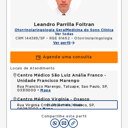
Leandro Parrilla Foltran
Otorrinolaringologia Geral
Medicina do Sono Clínica
Ver todas
CRM 144389/SP
•
RQE 61462 - Otorrinolaringologia
Ver perfil
Agende uma consulta
Locais de Atendimento
Centro Médico São Luiz Anália Franco -
Unidade Francisco Marengo
Rua Francisco Marengo, Tatuape, Sao Paulo, SP,
03313000 •
Mapa
Centro Médico Virgínia - Osasco
Veja mais locais
Rua Virginia Crivilari, Centro, Osasco, SP,
06097000 •
Mapa
Compartilhe este perfil