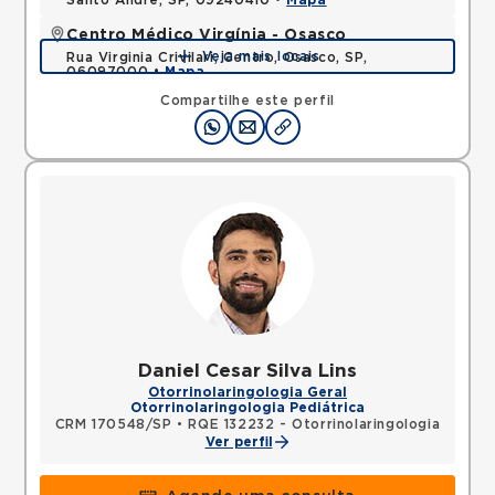
Santo Andre, SP, 09240410 •
Mapa
Centro Médico Virgínia - Osasco
Veja mais locais
Rua Virginia Crivilari, Centro, Osasco, SP,
06097000 •
Mapa
Compartilhe este perfil
Daniel Cesar Silva Lins
Otorrinolaringologia Geral
Otorrinolaringologia Pediátrica
CRM 170548/SP
•
RQE 132232 - Otorrinolaringologia
Ver perfil