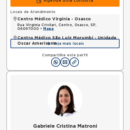
Agende uma consulta
Locais de Atendimento
Centro Médico Virgínia - Osasco
Rua Virginia Crivilari, Centro, Osasco, SP,
06097000 •
Mapa
Centro Médico São Luiz Morumbi - Unidade
Oscar Americano
Veja mais locais
Rua Engenheiro Oscar Americano, Morumbi, Sao
Paulo, SP, 05673050 •
Mapa
Compartilhe este perfil
Gabriele Cristina Matroni