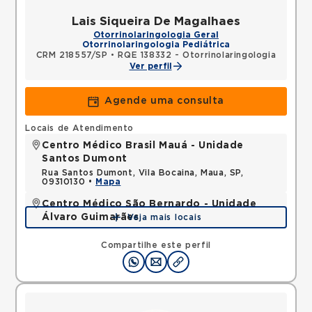
Lais Siqueira De Magalhaes
Otorrinolaringologia Geral
Otorrinolaringologia Pediátrica
CRM 218557/SP
•
RQE 138332 - Otorrinolaringologia
Ver perfil
Agende uma consulta
Locais de Atendimento
Centro Médico Brasil Mauá - Unidade
Santos Dumont
Rua Santos Dumont, Vila Bocaina, Maua, SP,
09310130 •
Mapa
Centro Médico São Bernardo - Unidade
Álvaro Guimarães
Veja mais locais
Avenida Alvaro Guimaraes, Assuncao, Sao Bernardo
do Campo, SP, 09810010 •
Mapa
Compartilhe este perfil