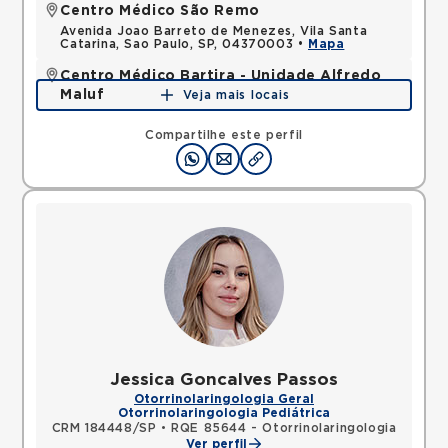
Centro Médico São Remo
Avenida Joao Barreto de Menezes, Vila Santa
Catarina, Sao Paulo, SP, 04370003 •
Mapa
Centro Médico Bartira - Unidade Alfredo
Maluf
Veja mais locais
Avenida Alfredo Maluf, Jardim Santo Antonio,
Santo Andre, SP, 09240410 •
Mapa
Compartilhe este perfil
Jessica Goncalves Passos
Otorrinolaringologia Geral
Otorrinolaringologia Pediátrica
CRM 184448/SP
•
RQE 85644 - Otorrinolaringologia
Ver perfil