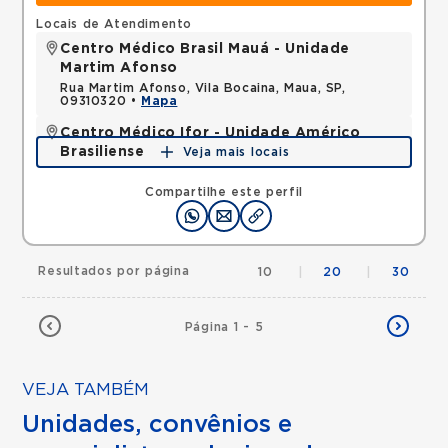
Locais de Atendimento
Centro Médico Brasil Mauá - Unidade
Martim Afonso
Rua Martim Afonso, Vila Bocaina, Maua, SP,
09310320 •
Mapa
Centro Médico Ifor - Unidade Américo
Brasiliense
Veja mais locais
Rua Americo Brasiliense, Centro, Sao Bernardo do
Campo, SP, 09715021 •
Mapa
Compartilhe este perfil
Resultados por página
10
|
20
|
30
Página 1 - 5
VEJA TAMBÉM
Unidades, convênios e