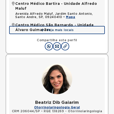
Centro Médico Bartira - Unidade Alfredo
Maluf
Avenida Alfredo Maluf, Jardim Santo Antonio,
Santo Andre, SP, 09240410 •
Mapa
Centro Médico São Bernardo - Unidade
Álvaro Guimarães
Veja mais locais
Avenida Alvaro Guimaraes, Assuncao, Sao Bernardo
do Campo, SP, 09810010 •
Mapa
Compartilhe este perfil
Beatriz Dib Gaiarim
Otorrinolaringologia Geral
CRM 206044/SP
•
RQE 138269 - Otorrinolaringologia