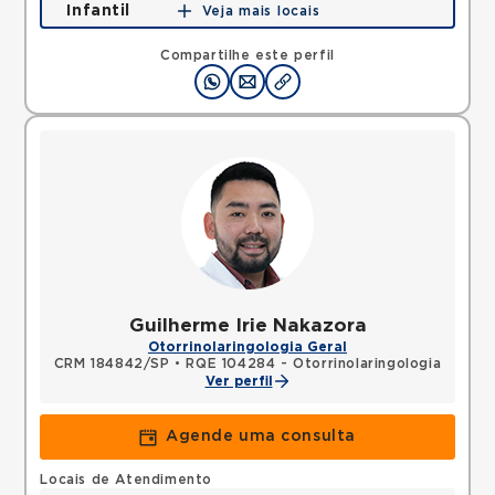
Infantil
Veja mais locais
Avenida Dom Pedro II, Campestre, Santo Andre,
SP, 09080111 •
Mapa
Compartilhe este perfil
Guilherme Irie Nakazora
Otorrinolaringologia Geral
CRM 184842/SP
•
RQE 104284 - Otorrinolaringologia
Ver perfil
Agende uma consulta
Locais de Atendimento