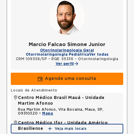
Marcio Falcao Simone Junior
Otorrinolaringologia Geral
Otorrinolaringologia Pediátrica
Ver todas
CRM 109538/SP
•
RQE 55336 - Otorrinolaringologia
Ver perfil
Agende uma consulta
Locais de Atendimento
Centro Médico Brasil Mauá - Unidade
Martim Afonso
Rua Martim Afonso, Vila Bocaina, Maua, SP,
09310320 •
Mapa
Centro Médico Ifor - Unidade Américo
Brasiliense
Veja mais locais