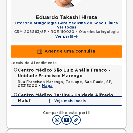
Eduardo Takashi Hirata
Otorrinolaringologia Geral
Medicina do Sono Clínica
Ver todas
CRM 208563/SP
•
RQE 110020 - Otorrinolaringologia
Ver perfil
Agende uma consulta
Locais de Atendimento
Centro Médico São Luiz Anália Franco -
Unidade Francisco Marengo
Rua Francisco Marengo, Tatuape, Sao Paulo, SP,
03313000 •
Mapa
Centro Médico Bartira - Unidade Alfredo
Maluf
Veja mais locais
Avenida Alfredo Maluf, Jardim Santo Antonio,
Santo Andre, SP, 09240410 •
Mapa
Compartilhe este perfil