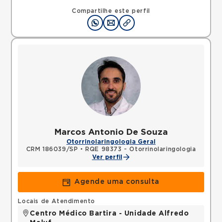
Rua Americo Brasiliense, Centro, Sao Bernardo do
Campo, SP, 09715021 •
Mapa
Compartilhe este perfil
Marcos Antonio De Souza
Otorrinolaringologia Geral
CRM 186039/SP
•
RQE 98373 - Otorrinolaringologia
Ver perfil
Agende uma consulta
Locais de Atendimento
Centro Médico Bartira - Unidade Alfredo