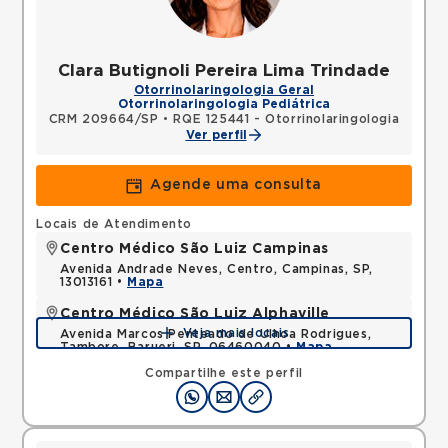
Clara Butignoli Pereira Lima Trindade
Otorrinolaringologia Geral
Otorrinolaringologia Pediátrica
CRM 209664/SP
•
RQE 125441 - Otorrinolaringologia
Ver perfil
Agende uma consulta
Locais de Atendimento
Centro Médico São Luiz Campinas
Avenida Andrade Neves, Centro, Campinas, SP,
13013161 •
Mapa
Centro Médico São Luiz Alphaville
Veja mais locais
Avenida Marcos Penteado de Ulhoa Rodrigues,
Tambore, Barueri, SP, 06460040 •
Mapa
Compartilhe este perfil