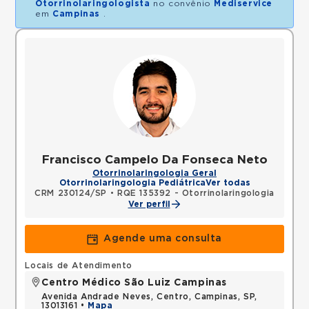
Otorrinolaringologista
no convênio
Mediservice
em
Campinas
.
Francisco Campelo Da Fonseca Neto
Otorrinolaringologia Geral
Otorrinolaringologia Pediátrica
Ver todas
CRM 230124/SP
•
RQE 135392 - Otorrinolaringologia
Ver perfil
Agende uma consulta
Locais de Atendimento
Centro Médico São Luiz Campinas
Avenida Andrade Neves, Centro, Campinas, SP,
13013161 •
Mapa