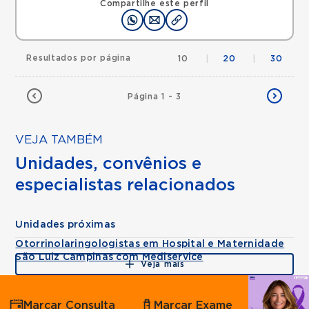
Compartilhe este perfil
Resultados por página
10
|
20
|
30
Página 1 - 3
VEJA TAMBÉM
Unidades, convênios e
especialistas relacionados
Unidades próximas
Otorrinolaringologistas em Hospital e Maternidade
São Luiz Campinas com Mediservice
Veja mais
Agende
Marcar Consulta
Marcar Exame
por