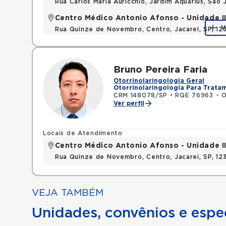
Rua Carlos Maria Auricchio, Jardim Aquarius, Sa
Centro Médico Antonio Afonso - Unidade II 
V
Rua Quinze de Novembro, Centro, Jacarei, SP, 1
Bruno Pereira Faria
Otorrinolaringologia Geral
Otorrinolaringologia Para Trata
CRM 148078/SP
•
RQE 76963 - Ot
Ver perfil
Locais de Atendimento
Centro Médico Antonio Afonso - Unidade II 
Rua Quinze de Novembro, Centro, Jacarei, SP, 1
VEJA TAMBÉM
Unidades, convênios e espec