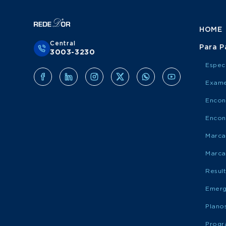
HOME
Central
Para P
3003-3230
Espec
Exame
Encon
Encon
Marca
Marca
Resul
Emerg
Plano
Progr