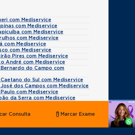
ueri com Mediservice
mpinas com Mediservice
apicuíba com Mediservice
rulhos com Mediservice
uá com Mediservice
asco com Mediservice
eirão Pires com Mediservice
nto André com Mediservice
ão Bernardo do Campo com
 Caetano do Sul com Mediservice
o José dos Campos com Mediservice
 Paulo com Mediservice
boão da Serra com Mediservice
Agende
car Consulta
Marcar Exame
por
Whatsapp