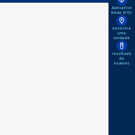
Aplicativo
Rede D'Or
encontre
uma
unidade
resultado
de
exames