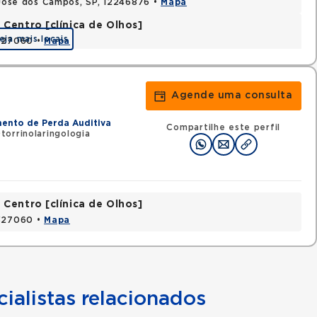
o Jose dos Campos, SP, 12246876 •
Mapa
Centro [clínica de Olhos]
eja mais locais
2327060 •
Mapa
Agende uma consulta
mento de Perda Auditiva
Compartilhe este perfil
orrinolaringologia
Centro [clínica de Olhos]
2327060 •
Mapa
ialistas relacionados