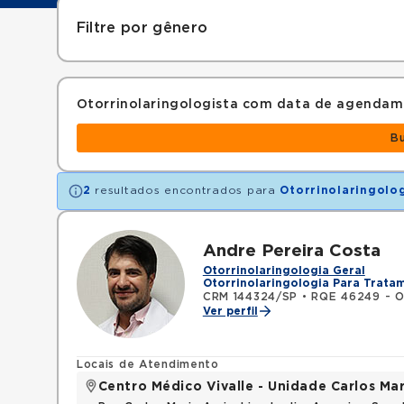
Filtre por gênero
Otorrinolaringologista com data de agendam
B
2
resultados encontrados para
Otorrinolaringolo
Andre Pereira Costa
Otorrinolaringologia Geral
Otorrinolaringologia Para Trata
CRM 144324/SP
•
RQE 46249 - Ot
Ver perfil
Locais de Atendimento
Centro Médico Vivalle - Unidade Carlos Mar