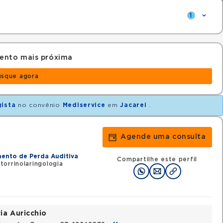
1
ento mais próxima
usque agora
gista
no convênio
Mediservice
em
Jacarei
.
Agende uma consulta
mento de Perda Auditiva
Compartilhe este perfil
orrinolaringologia
ia Auricchio