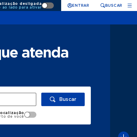
alização desligada
ENTRAR
BUSCAR
e ao lado para ativar
que atenda
Buscar
localização
rto de você