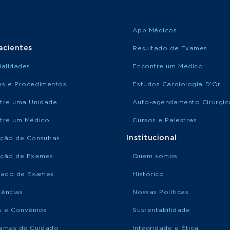
App Médicos
acientes
Resultado de Exames
ialidades
Encontre um Médico
s e Procedimentos
Estudos Cardiologia D'Or
tre uma Unidade
Auto-agendamento Cirúrgic
tre um Médico
Cursos e Palestras
Institucional
ção de Consultas
ção de Exames
Quem somos
tado de Exames
Histórico
ências
Nossas Políticas
s e Convênios
Sustentabilidade
amas de Cuidado
Integridade e Ética