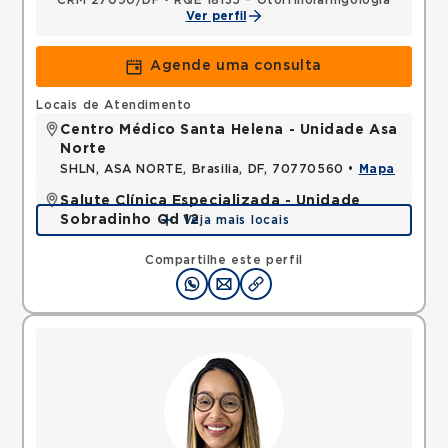
CRM 27090/DF
•
RQE 18135 - Otorrinolaringologia
Ver perfil
Agende uma consulta
Locais de Atendimento
Centro Médico Santa Helena - Unidade Asa
Norte
SHLN, ASA NORTE, Brasilia, DF, 70770560 •
Mapa
Salute Clínica Especializada - Unidade
Sobradinho Qd 12
Veja mais locais
QUADRA, SOBRADINHO, Brasilia, DF, 73010120 •
Mapa
Compartilhe este perfil