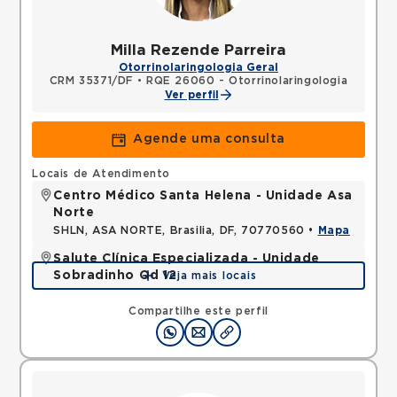
Milla Rezende Parreira
Otorrinolaringologia Geral
CRM 35371/DF
•
RQE 26060 - Otorrinolaringologia
Ver perfil
Agende uma consulta
Locais de Atendimento
Centro Médico Santa Helena - Unidade Asa
Norte
SHLN, ASA NORTE, Brasilia, DF, 70770560 •
Mapa
Salute Clínica Especializada - Unidade
Sobradinho Qd 12
Veja mais locais
QUADRA, SOBRADINHO, Brasilia, DF, 73010120 •
Mapa
Compartilhe este perfil