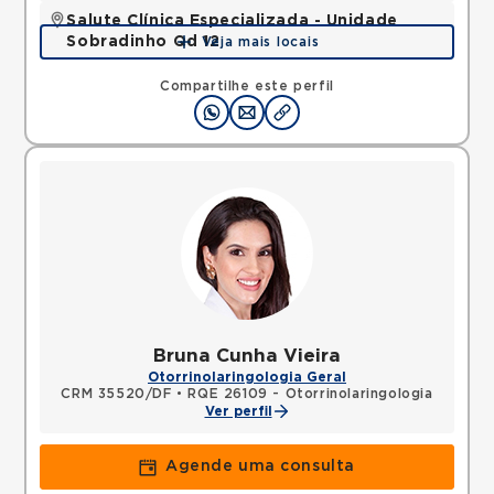
Salute Clínica Especializada - Unidade
Sobradinho Qd 12
Veja mais locais
QUADRA, SOBRADINHO, Brasilia, DF, 73010120 •
Mapa
Compartilhe este perfil
Bruna Cunha Vieira
Otorrinolaringologia Geral
CRM 35520/DF
•
RQE 26109 - Otorrinolaringologia
Ver perfil
Agende uma consulta