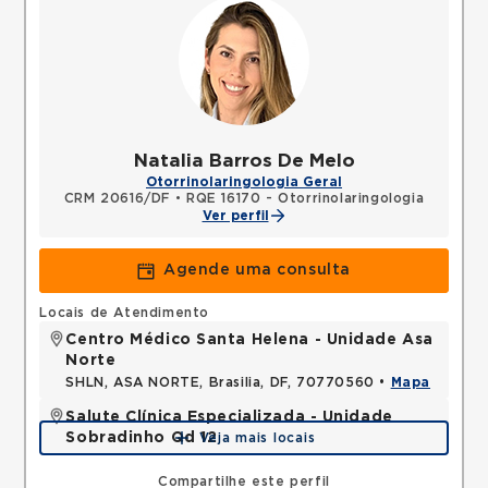
Natalia Barros De Melo
Otorrinolaringologia Geral
CRM 20616/DF
•
RQE 16170 - Otorrinolaringologia
Ver perfil
Agende uma consulta
Locais de Atendimento
Centro Médico Santa Helena - Unidade Asa
Norte
SHLN, ASA NORTE, Brasilia, DF, 70770560 •
Mapa
Salute Clínica Especializada - Unidade
Sobradinho Qd 12
Veja mais locais
QUADRA, SOBRADINHO, Brasilia, DF, 73010120 •
Mapa
Compartilhe este perfil