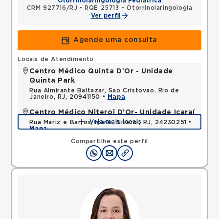
Otorrinolaringologia Pediátrica
CRM 927716/RJ
•
RQE 25713 - Otorrinolaringologia
Ver perfil
Agende uma consulta
Locais de Atendimento
Centro Médico Quinta D'Or - Unidade
Quinta Park
Rua Almirante Baltazar, Sao Cristovao, Rio de
Janeiro, RJ, 20941150 •
Mapa
Centro Médico Niteroi D'Or- Unidade Icaraí
Veja mais locais
Rua Mariz e Barros, Icarai, Niteroi, RJ, 24230251 •
Mapa
Compartilhe este perfil