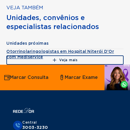
VEJA TAMBÉM
Unidades, convênios e
especialistas relacionados
Unidades próximas
Otorrinolaringologistas em Hospital Niterói D'Or
com Mediservice
Veja mais
Agende
Marcar Consulta
Marcar Exame
por
Whatsapp
Central
3003-3230