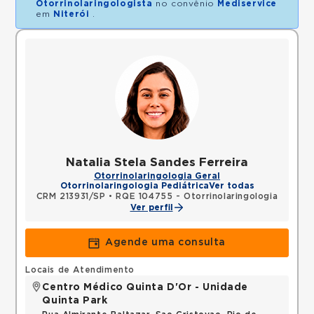
Otorrinolaringologista
no convênio
Mediservice
em
Niterói
.
Natalia Stela Sandes Ferreira
Otorrinolaringologia Geral
Otorrinolaringologia Pediátrica
Ver todas
CRM 213931/SP
•
RQE 104755 - Otorrinolaringologia
Ver perfil
Agende uma consulta
Locais de Atendimento
Centro Médico Quinta D'Or - Unidade
Quinta Park