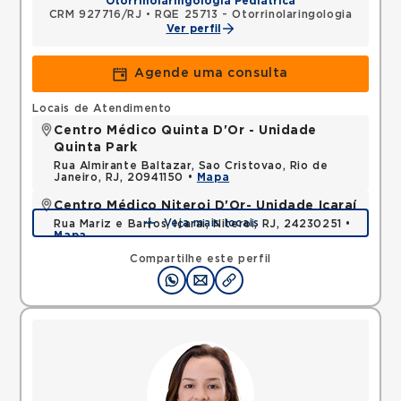
Otorrinolaringologia Pediátrica
CRM 927716/RJ
•
RQE 25713 - Otorrinolaringologia
Ver perfil
Agende uma consulta
Locais de Atendimento
Centro Médico Quinta D'Or - Unidade
Quinta Park
Rua Almirante Baltazar, Sao Cristovao, Rio de
Janeiro, RJ, 20941150 •
Mapa
Centro Médico Niteroi D'Or- Unidade Icaraí
Veja mais locais
Rua Mariz e Barros, Icarai, Niteroi, RJ, 24230251 •
Mapa
Compartilhe este perfil