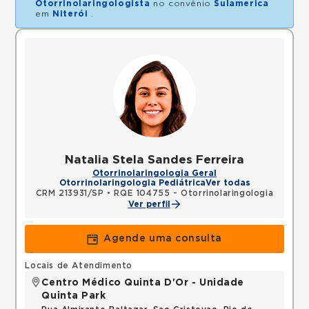
Otorrinolaringologista
no convênio
Sulamerica
em
Niterói
.
Natalia Stela Sandes Ferreira
Otorrinolaringologia Geral
Otorrinolaringologia Pediátrica
Ver todas
CRM 213931/SP
•
RQE 104755 - Otorrinolaringologia
Ver perfil
Agende uma consulta
Locais de Atendimento
Centro Médico Quinta D'Or - Unidade
Quinta Park