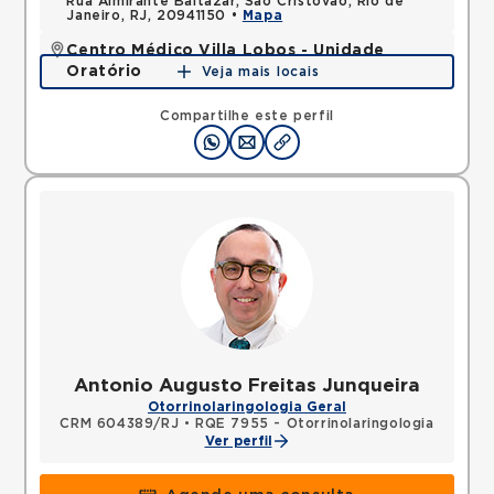
Rua Almirante Baltazar, Sao Cristovao, Rio de
Janeiro, RJ, 20941150 •
Mapa
Centro Médico Villa Lobos - Unidade
Oratório
Veja mais locais
Rua do Oratorio, Mooca, Sao Paulo, SP, 03117000 •
Mapa
Compartilhe este perfil
Antonio Augusto Freitas Junqueira
Otorrinolaringologia Geral
CRM 604389/RJ
•
RQE 7955 - Otorrinolaringologia
Ver perfil