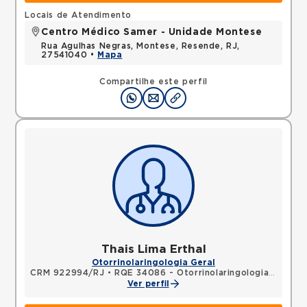
Locais de Atendimento
Centro Médico Samer - Unidade Montese
Rua Agulhas Negras, Montese, Resende, RJ,
27541040 •
Mapa
Compartilhe este perfil
Thais Lima Erthal
Otorrinolaringologia Geral
CRM 922994/RJ
•
RQE 34086 - Otorrinolaringologia
•
RQE 3
Ver perfil