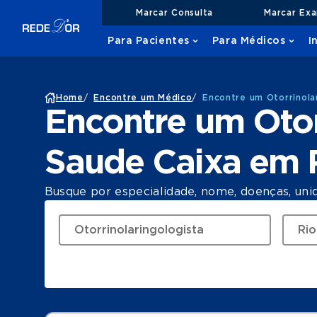
Marcar Consulta
Marcar Ex
Para Pacientes
Para Médicos
I
Home
/
Encontre um Médico
/
Encontre um Otorrinola
Encontre um Otor
Saude Caixa em R
Busque por especialidade, nome, doenças, uni