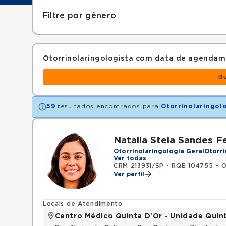
Filtre por gênero
Otorrinolaringologista com data de agendam
B
59
resultados encontrados para
Otorrinolaringol
Natalia Stela Sandes Fe
Otorrinolaringologia Geral
Otorri
Ver todas
CRM 213931/SP
•
RQE 104755 - Ot
Ver perfil
Locais de Atendimento
Centro Médico Quinta D'Or - Unidade Quin