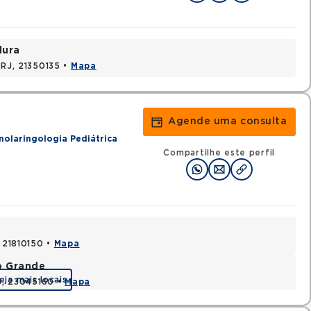
dura
 RJ, 21350135 •
Mapa
Agende uma consulta
nolaringologia Pediátrica
Compartilhe este perfil
, 21810150 •
Mapa
o Grande
eja mais locais
RJ, 23045160 •
Mapa