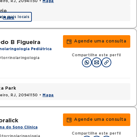
neiro, RJ, 20941150 •
Mapa
rio
eja mais locais
 •
Mapa
Agende uma consulta
edo B Figueira
nolaringologia Pediátrica
Compartilhe este perfil
torrinolaringologia
ta Park
neiro, RJ, 20941150 •
Mapa
Agende uma consulta
oralick
na do Sono Clínica
Compartilhe este perfil
torrinolaringologia