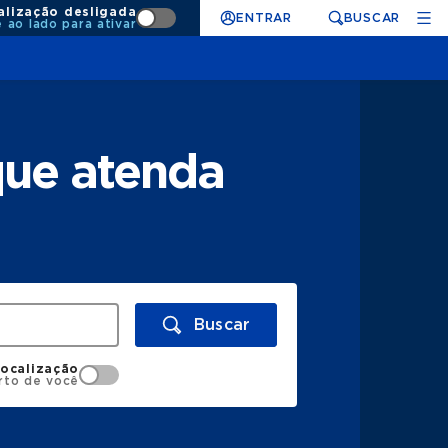
alização desligada
ENTRAR
BUSCAR
e ao lado para ativar
que atenda
Buscar
localização
rto de você