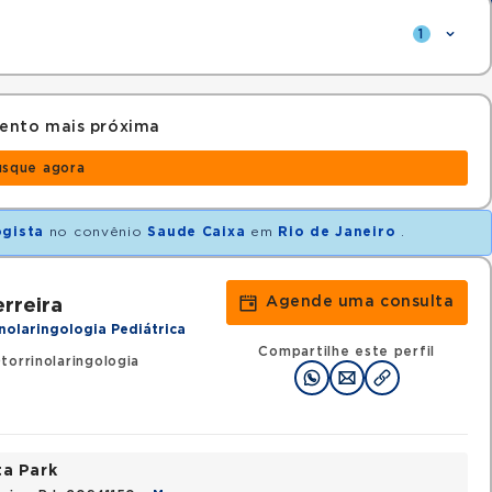
1
ento mais próxima
usque agora
ogista
no convênio
Saude Caixa
em
Rio de Janeiro
.
Agende uma consulta
rreira
nolaringologia Pediátrica
Compartilhe este perfil
orrinolaringologia
ta Park