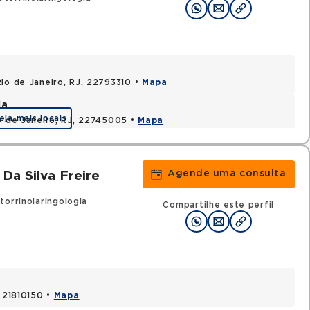
Rio de Janeiro, RJ, 22793310 •
Mapa
ia
eja mais locais
io de Janeiro, RJ, 22745005 •
Mapa
Agende uma consulta
Da Silva Freire
orrinolaringologia
Compartilhe este perfil
, 21810150 •
Mapa