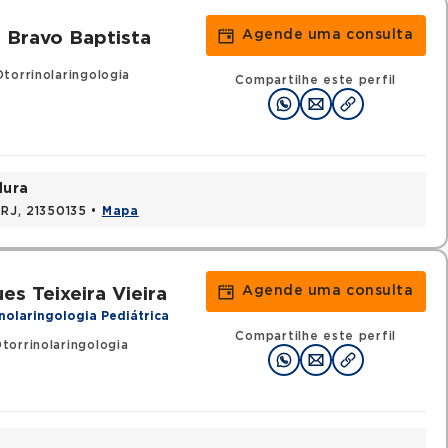
Agende uma consulta
 Bravo Baptista
torrinolaringologia
Compartilhe este perfil
dura
 RJ, 21350135 •
Mapa
Agende uma consulta
s Teixeira Vieira
nolaringologia Pediátrica
Compartilhe este perfil
orrinolaringologia