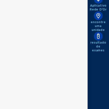
Aplicativo
Rede D'Or
encontre
uma
unidade
resultado
de
exames