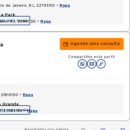
Rio de Janeiro, RJ, 22793310 •
Mapa
ta Park
eja mais locais
neiro, RJ, 20941150 •
Mapa
Agende uma consulta
ra
Compartilhe este perfil
, 21810150 •
Mapa
o Grande
eja mais locais
RJ, 23045160 •
Mapa
Resultados por página
10
|
20
|
30