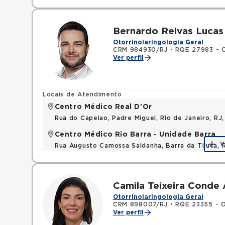
Bernardo Relvas Lucas
Otorrinolaringologia Geral
CRM 984930/RJ
•
RQE 27983 - O
Ver perfil
Locais de Atendimento
Centro Médico Real D'Or
Rua do Capelao, Padre Miguel, Rio de Janeiro, RJ
Centro Médico Rio Barra - Unidade Barra
V
Rua Augusto Camossa Saldanha, Barra da Tijuca, 
Camila Teixeira Conde 
Otorrinolaringologia Geral
CRM 898007/RJ
•
RQE 23355 - O
Ver perfil