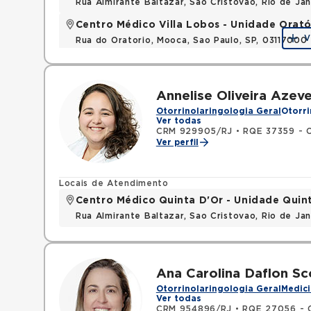
Rua Almirante Baltazar, Sao Cristovao, Rio de Ja
Centro Médico Villa Lobos - Unidade Orató
V
Rua do Oratorio, Mooca, Sao Paulo, SP, 03117000
Annelise Oliveira Azev
Otorrinolaringologia Geral
Otorri
Ver todas
CRM 929905/RJ
•
RQE 37359 - O
Ver perfil
Locais de Atendimento
Centro Médico Quinta D'Or - Unidade Quin
Rua Almirante Baltazar, Sao Cristovao, Rio de Ja
Ana Carolina Daflon Sc
Otorrinolaringologia Geral
Medici
Ver todas
CRM 954896/RJ
•
RQE 27056 - O