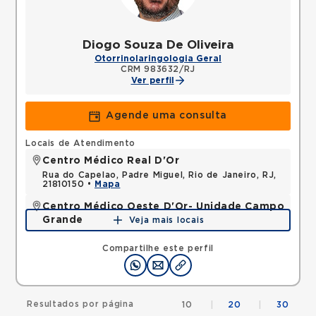
Diogo Souza De Oliveira
Otorrinolaringologia Geral
CRM 983632/RJ
Ver perfil
Agende uma consulta
Locais de Atendimento
Centro Médico Real D'Or
Rua do Capelao, Padre Miguel, Rio de Janeiro, RJ,
21810150 •
Mapa
Centro Médico Oeste D'Or- Unidade Campo
Grande
Veja mais locais
Rua Olinda Ellis, Campo Grande, Rio de Janeiro, RJ,
23045160 •
Mapa
Compartilhe este perfil
Resultados por página
10
|
20
|
30