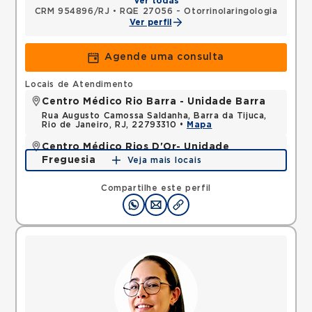
Ver todas
CRM 954896/RJ
•
RQE 27056 - Otorrinolaringologia
Ver perfil
Agende uma consulta
Locais de Atendimento
Centro Médico Rio Barra - Unidade Barra
Rua Augusto Camossa Saldanha, Barra da Tijuca,
Rio de Janeiro, RJ, 22793310 •
Mapa
Centro Médico Rios D'Or- Unidade
Freguesia
Veja mais locais
Estrada dos Tres Rios, Freguesia Jacarepagua, Rio
de Janeiro, RJ, 22745005 •
Mapa
Compartilhe este perfil