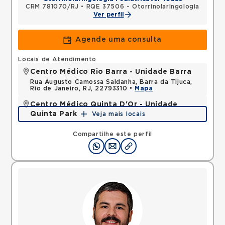
CRM 781070/RJ
•
RQE 37506 - Otorrinolaringologia
Ver perfil
Agende uma consulta
Locais de Atendimento
Centro Médico Rio Barra - Unidade Barra
Rua Augusto Camossa Saldanha, Barra da Tijuca,
Rio de Janeiro, RJ, 22793310 •
Mapa
Centro Médico Quinta D'Or - Unidade
Quinta Park
Veja mais locais
Rua Almirante Baltazar, Sao Cristovao, Rio de
Janeiro, RJ, 20941150 •
Mapa
Compartilhe este perfil