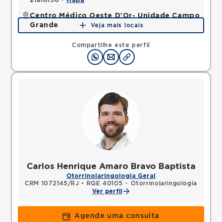
21810150 •
Mapa
Centro Médico Oeste D'Or- Unidade Campo
Grande
Veja mais locais
Rua Olinda Ellis, Campo Grande, Rio de Janeiro, RJ,
23045160 •
Mapa
Compartilhe este perfil
Carlos Henrique Amaro Bravo Baptista
Otorrinolaringologia Geral
CRM 1072145/RJ
•
RQE 40105 - Otorrinolaringologia
Ver perfil
Agende uma consulta