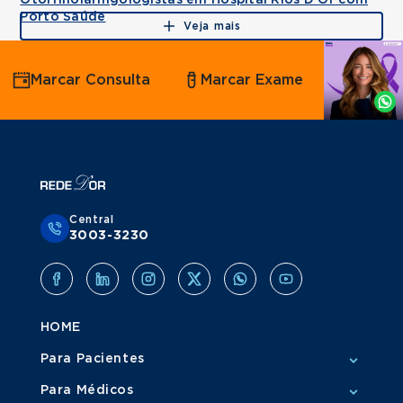
Otorrinolaringologistas em Hospital Rios D'Or com
Porto Saúde
Veja mais
Agende
Marcar Consulta
Marcar Exame
por
Whatsapp
Central
3003-3230
HOME
Para Pacientes
Para Médicos