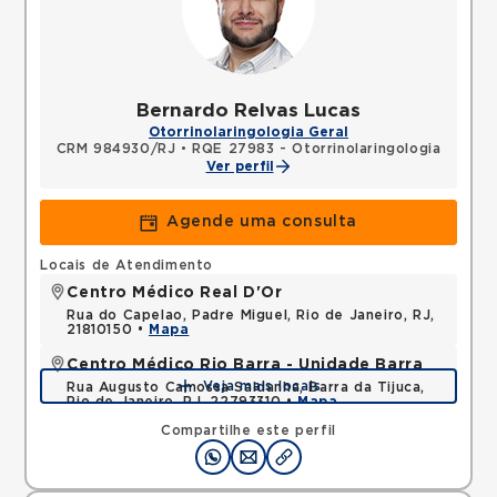
Bernardo Relvas Lucas
Otorrinolaringologia Geral
CRM 984930/RJ
•
RQE 27983 - Otorrinolaringologia
Ver perfil
Agende uma consulta
Locais de Atendimento
Centro Médico Real D'Or
Rua do Capelao, Padre Miguel, Rio de Janeiro, RJ,
21810150 •
Mapa
Centro Médico Rio Barra - Unidade Barra
Veja mais locais
Rua Augusto Camossa Saldanha, Barra da Tijuca,
Rio de Janeiro, RJ, 22793310 •
Mapa
Compartilhe este perfil