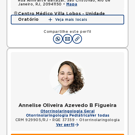
Rua Almirante Baltazar, Sao Cristovao, Rio de
Janeiro, RJ, 20941150 •
Mapa
Centro Médico Villa Lobos - Unidade
Oratório
Veja mais locais
Rua do Oratorio, Mooca, Sao Paulo, SP, 03117000 •
Mapa
Compartilhe este perfil
Annelise Oliveira Azevedo B Figueira
Otorrinolaringologia Geral
Otorrinolaringologia Pediátrica
Ver todas
CRM 929905/RJ
•
RQE 37359 - Otorrinolaringologia
Ver perfil