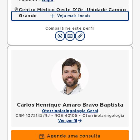
21810150 •
Mapa
Centro Médico Oeste D'Or- Unidade Campo
Grande
Veja mais locais
Rua Olinda Ellis, Campo Grande, Rio de Janeiro, RJ,
23045160 •
Mapa
Compartilhe este perfil
Carlos Henrique Amaro Bravo Baptista
Otorrinolaringologia Geral
CRM 1072145/RJ
•
RQE 40105 - Otorrinolaringologia
Ver perfil
Agende uma consulta