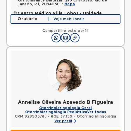
Rua Almirante Baltazar, Sao Cristovao, Rio de
Janeiro, RJ, 20941150 •
Mapa
Centro Médico Villa Lobos - Unidade
Oratório
Veja mais locais
Rua do Oratorio, Mooca, Sao Paulo, SP, 03117000 •
Mapa
Compartilhe este perfil
Annelise Oliveira Azevedo B Figueira
Otorrinolaringologia Geral
Otorrinolaringologia Pediátrica
Ver todas
CRM 929905/RJ
•
RQE 37359 - Otorrinolaringologia
Ver perfil