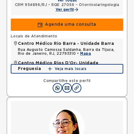
Ver todas
CRM 954896/RJ
•
RQE 27056 - Otorrinolaringologia
Ver perfil
Agende uma consulta
Locais de Atendimento
Centro Médico Rio Barra - Unidade Barra
Rua Augusto Camossa Saldanha, Barra da Tijuca,
Rio de Janeiro, RJ, 22793310 •
Mapa
Centro Médico Rios D'Or- Unidade
Freguesia
Veja mais locais
Estrada dos Tres Rios, Freguesia Jacarepagua, Rio
de Janeiro, RJ, 22745005 •
Mapa
Compartilhe este perfil