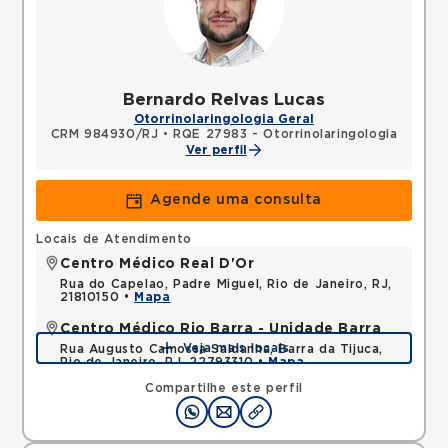
Bernardo Relvas Lucas
Otorrinolaringologia Geral
CRM 984930/RJ
•
RQE 27983 - Otorrinolaringologia
Ver perfil
Agende uma consulta
Locais de Atendimento
Centro Médico Real D'Or
Rua do Capelao, Padre Miguel, Rio de Janeiro, RJ,
21810150 •
Mapa
Centro Médico Rio Barra - Unidade Barra
Veja mais locais
Rua Augusto Camossa Saldanha, Barra da Tijuca,
Rio de Janeiro, RJ, 22793310 •
Mapa
Compartilhe este perfil