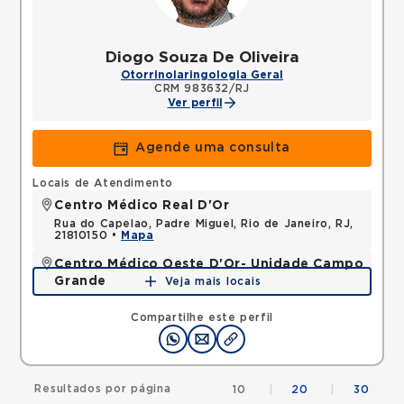
Diogo Souza De Oliveira
Otorrinolaringologia Geral
CRM 983632/RJ
Ver perfil
Agende uma consulta
Locais de Atendimento
Centro Médico Real D'Or
Rua do Capelao, Padre Miguel, Rio de Janeiro, RJ,
21810150 •
Mapa
Centro Médico Oeste D'Or- Unidade Campo
Grande
Veja mais locais
Rua Olinda Ellis, Campo Grande, Rio de Janeiro, RJ,
23045160 •
Mapa
Compartilhe este perfil
Resultados por página
10
|
20
|
30