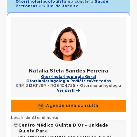
Otorrinolaringologista
no convênio
Saude
Petrobras
em
Rio de Janeiro
.
Natalia Stela Sandes Ferreira
Otorrinolaringologia Geral
Otorrinolaringologia Pediátrica
Ver todas
CRM 213931/SP
•
RQE 104755 - Otorrinolaringologia
Ver perfil
Agende uma consulta
Locais de Atendimento
Centro Médico Quinta D'Or - Unidade
Quinta Park