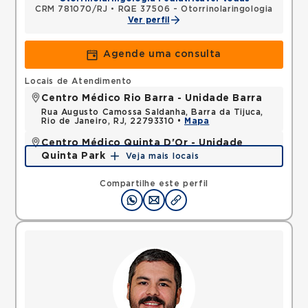
CRM 781070/RJ
•
RQE 37506 - Otorrinolaringologia
Ver perfil
Agende uma consulta
Locais de Atendimento
Centro Médico Rio Barra - Unidade Barra
Rua Augusto Camossa Saldanha, Barra da Tijuca,
Rio de Janeiro, RJ, 22793310 •
Mapa
Centro Médico Quinta D'Or - Unidade
Quinta Park
Veja mais locais
Rua Almirante Baltazar, Sao Cristovao, Rio de
Janeiro, RJ, 20941150 •
Mapa
Compartilhe este perfil