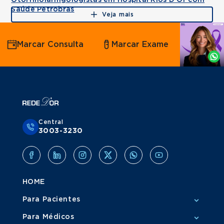
Otorrinolaringologistas em Hospital Rios D'Or com
Saúde Petrobras
Veja mais
Agende
Marcar Consulta
Marcar Exame
por
Whatsapp
Central
3003-3230
HOME
Para Pacientes
Para Médicos