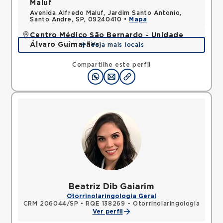
Maluf
Avenida Alfredo Maluf, Jardim Santo Antonio,
Santo Andre, SP, 09240410 •
Mapa
Centro Médico São Bernardo - Unidade
Álvaro Guimarães
Veja mais locais
Avenida Alvaro Guimaraes, Assuncao, Sao Bernardo
do Campo, SP, 09810010 •
Mapa
Compartilhe este perfil
Beatriz Dib Gaiarim
Otorrinolaringologia Geral
CRM 206044/SP
•
RQE 138269 - Otorrinolaringologia
Ver perfil