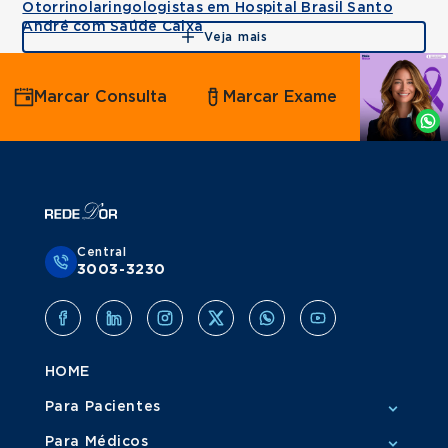
Otorrinolaringologistas em Hospital Brasil Santo
André com Saúde Caixa
Veja mais
Agende
Marcar Consulta
Marcar Exame
por
Whatsapp
Central
3003-3230
HOME
Para Pacientes
Para Médicos