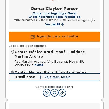
Osmar Clayton Person
Otorrinolaringologia Geral
Otorrinolaringologia Pediátrica
CRM 94967/SP
•
RQE 87510 - Otorrinolaringologia
Ver perfil
Agende uma consulta
Locais de Atendimento
Centro Médico Brasil Mauá - Unidade
Martim Afonso
Rua Martim Afonso, Vila Bocaina, Maua, SP,
09310320 •
Mapa
Centro Médico Ifor - Unidade Américo
Brasiliense
Veja mais locais
Rua Americo Brasiliense, Centro, Sao Bernardo do
Campo, SP, 09715021 •
Mapa
Compartilhe este perfil