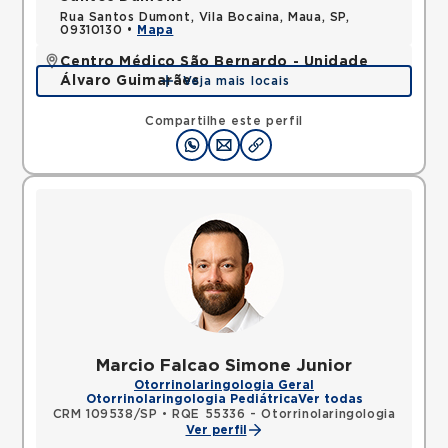
Rua Santos Dumont, Vila Bocaina, Maua, SP,
09310130 •
Mapa
Centro Médico São Bernardo - Unidade
Álvaro Guimarães
Veja mais locais
Avenida Alvaro Guimaraes, Assuncao, Sao Bernardo
do Campo, SP, 09810010 •
Mapa
Compartilhe este perfil
Marcio Falcao Simone Junior
Otorrinolaringologia Geral
Otorrinolaringologia Pediátrica
Ver todas
CRM 109538/SP
•
RQE 55336 - Otorrinolaringologia
Ver perfil