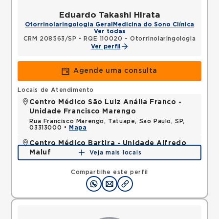
Eduardo Takashi Hirata
Otorrinolaringologia Geral
Medicina do Sono Clínica
Ver todas
CRM 208563/SP
•
RQE 110020 - Otorrinolaringologia
Ver perfil
Agende uma consulta
Locais de Atendimento
Centro Médico São Luiz Anália Franco -
Unidade Francisco Marengo
Rua Francisco Marengo, Tatuape, Sao Paulo, SP,
03313000 •
Mapa
Centro Médico Bartira - Unidade Alfredo
Maluf
Veja mais locais
Avenida Alfredo Maluf, Jardim Santo Antonio,
Santo Andre, SP, 09240410 •
Mapa
Compartilhe este perfil