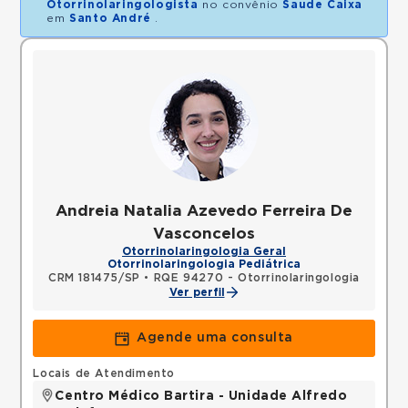
Otorrinolaringologista
no convênio
Saude Caixa
em
Santo André
.
Andreia Natalia Azevedo Ferreira De
Vasconcelos
Otorrinolaringologia Geral
Otorrinolaringologia Pediátrica
CRM 181475/SP
•
RQE 94270 - Otorrinolaringologia
Ver perfil
Agende uma consulta
Locais de Atendimento
Centro Médico Bartira - Unidade Alfredo