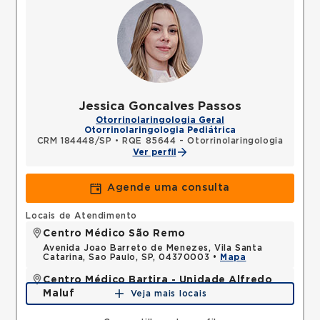
Jessica Goncalves Passos
Otorrinolaringologia Geral
Otorrinolaringologia Pediátrica
CRM 184448/SP
•
RQE 85644 - Otorrinolaringologia
Ver perfil
Agende uma consulta
Locais de Atendimento
Centro Médico São Remo
Avenida Joao Barreto de Menezes, Vila Santa
Catarina, Sao Paulo, SP, 04370003 •
Mapa
Centro Médico Bartira - Unidade Alfredo
Maluf
Veja mais locais
Avenida Alfredo Maluf, Jardim Santo Antonio,
Santo Andre, SP, 09240410 •
Mapa