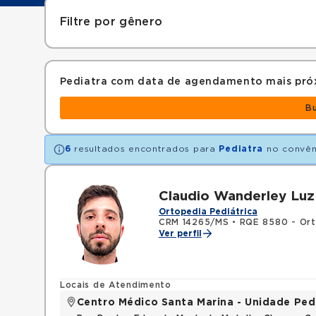
Filtre por gênero
Pediatra com data de agendamento mais pró
B
6
resultados encontrados para
Pediatra
no convê
Claudio Wanderley Luz
Ortopedia Pediátrica
CRM 14265/MS
•
RQE 8580 - Ort
Ver perfil
Locais de Atendimento
Centro Médico Santa Marina - Unidade Ped