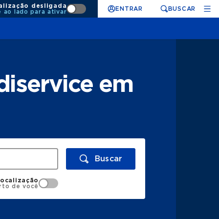
alização desligada
ENTRAR
BUSCAR
e ao lado para ativar
diservice em
Buscar
localização
rto de você