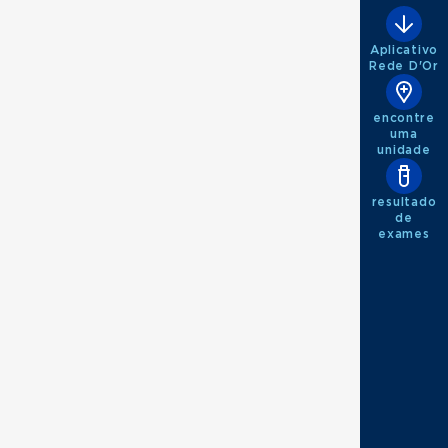
Aplicativo
Rede D'Or
encontre
uma
unidade
resultado
de
exames