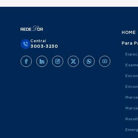
HOME
Central
Para P
3003-3230
Espec
Exame
Encon
Encon
Marca
Marca
Resul
Emerg