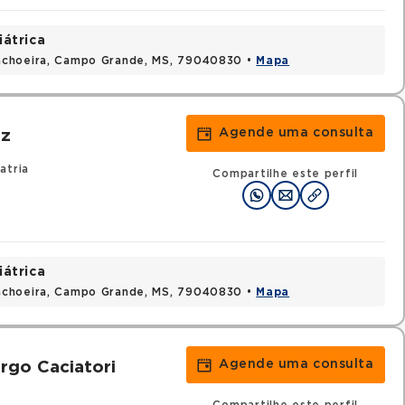
iátrica
achoeira, Campo Grande, MS, 79040830 •
Mapa
Agende uma consulta
oz
atria
Compartilhe este perfil
iátrica
achoeira, Campo Grande, MS, 79040830 •
Mapa
Agende uma consulta
rgo Caciatori