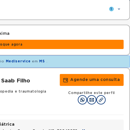
1
xima
usque agora
nio
Mediservice
em
MS
.
Agende uma consulta
 Saab Filho
opedia e traumatologia
Compartilhe este perfil
iátrica