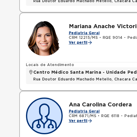
Rua Doutor Eduardo Machado Metello, Chacara C
Mariana Anache Victor
Pediatria Geral
CRM 12215/MS
•
RQE 9014 - Pedi
Ver perfil
Locais de Atendimento
Centro Médico Santa Marina - Unidade Ped
Rua Doutor Eduardo Machado Metello, Chacara C
Ana Carolina Cordera
Pediatria Geral
CRM 6871/MS
•
RQE 6118 - Pediat
Ver perfil