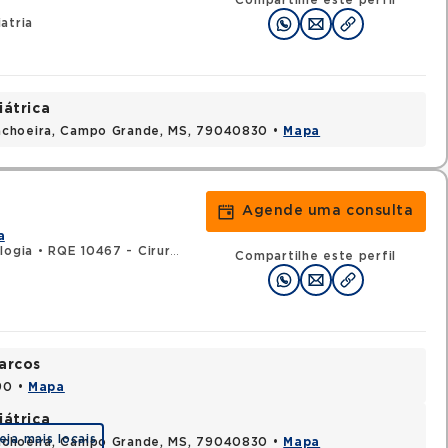
Compartilhe este perfil
atria
iátrica
achoeira, Campo Grande, MS, 79040830 •
Mapa
Agende uma consulta
a
logia
•
RQE 10467 - Cirurgia geral
Compartilhe este perfil
arcos
90 •
Mapa
iátrica
eja mais locais
achoeira, Campo Grande, MS, 79040830 •
Mapa