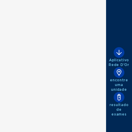
Aplicativo
Rede D'Or
encontre
uma
unidade
resultado
de
exames