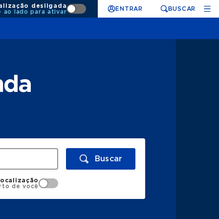
alização desligada
ENTRAR
BUSCAR
e ao lado para ativar
nda
Buscar
localização
rto de você