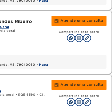
rande, MS, 79040060 •
Mapa
Agende uma consulta
ondes Ribeiro
Geral
gia geral
Compartilhe este perfil
rande, MS, 79040060 •
Mapa
Agende uma consulta
a
gia geral
•
RQE 6590 - Cirurgia oncológica
Compartilhe este perfil