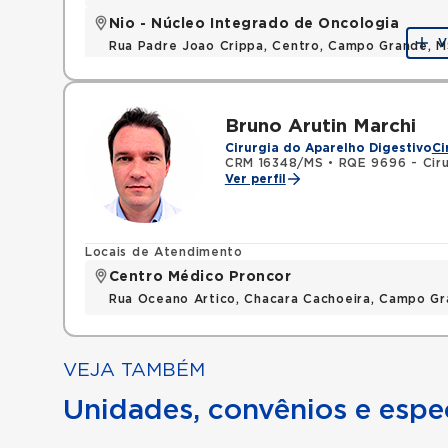
Nio - Núcleo Integrado de Oncologia
V
Rua Padre Joao Crippa, Centro, Campo Grande, 
Bruno Arutin Marchi
Cirurgia do Aparelho Digestivo
Ci
CRM 16348/MS
•
RQE 9696 - Ciru
Ver perfil
Locais de Atendimento
Centro Médico Proncor
Rua Oceano Artico, Chacara Cachoeira, Campo G
VEJA TAMBÉM
Unidades, convênios e espec