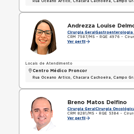
Rua Oceano Artico, Chacara Cachoeira, Campo G
Andrezza Louise Delm
Cirurgia Geral
Gastroenterologia 
CRM 7587/MS
•
RQE 4976 - Cirur
Ver perfil
Locais de Atendimento
Centro Médico Proncor
Rua Oceano Artico, Chacara Cachoeira, Campo G
Breno Matos Delfino
Cirurgia Geral
Cirurgia Oncológic
CRM 8281/MS
•
RQE 5384 - Cirur
Ver perfil