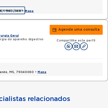
eja mais locais
MS, 79002380 •
Mapa
Agende uma consulta
rurgia Geral
rgia do aparelho digestivo
Compartilhe este perfil
rande, MS, 79040060 •
Mapa
ialistas relacionados