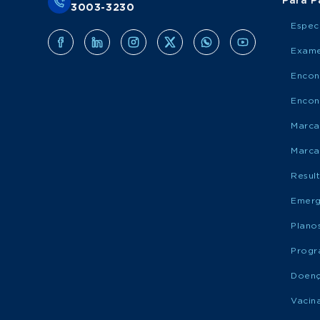
Para P
3003-3230
Espec
Exame
Encon
Encon
Marca
Marca
Resul
Emerg
Plano
Progr
Doen
Vacin