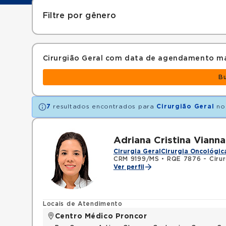
Filtre por gênero
Cirurgião Geral com data de agendamento ma
B
7
resultados encontrados para
Cirurgião Geral
no
Adriana Cristina Viann
Cirurgia Geral
Cirurgia Oncológic
CRM 9199/MS
•
RQE 7876 - Cirur
Ver perfil
Locais de Atendimento
Centro Médico Proncor