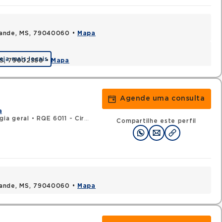
rande, MS, 79040060 •
Mapa
eja mais locais
MS, 79002380 •
Mapa
Agende uma consulta
a
gia geral
•
RQE 6011 - Cirurgia oncológica
Compartilhe este perfil
rande, MS, 79040060 •
Mapa