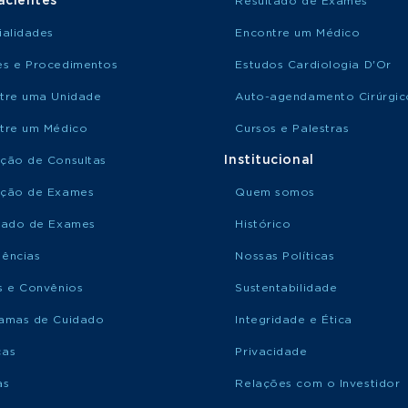
acientes
Resultado de Exames
ialidades
Encontre um Médico
s e Procedimentos
Estudos Cardiologia D'Or
tre uma Unidade
Auto-agendamento Cirúrgic
tre um Médico
Cursos e Palestras
Institucional
ção de Consultas
ção de Exames
Quem somos
tado de Exames
Histórico
ências
Nossas Políticas
s e Convênios
Sustentabilidade
amas de Cuidado
Integridade e Ética
ças
Privacidade
as
Relações com o Investidor