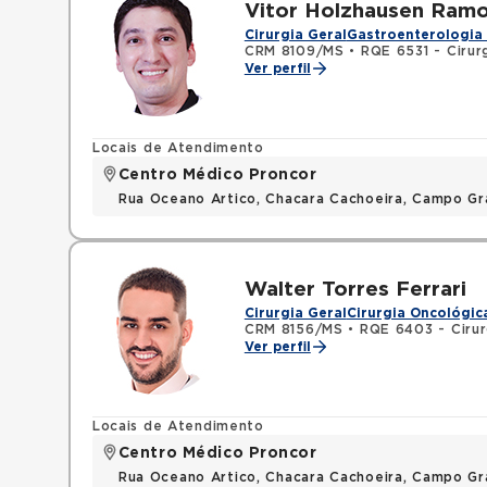
Vitor Holzhausen Ram
Cirurgia Geral
Gastroenterologia 
CRM 8109/MS
•
RQE 6531 - Cirur
Ver perfil
Locais de Atendimento
Centro Médico Proncor
Rua Oceano Artico, Chacara Cachoeira, Campo G
Walter Torres Ferrari
Cirurgia Geral
Cirurgia Oncológic
CRM 8156/MS
•
RQE 6403 - Cirur
Ver perfil
Locais de Atendimento
Centro Médico Proncor
Rua Oceano Artico, Chacara Cachoeira, Campo G