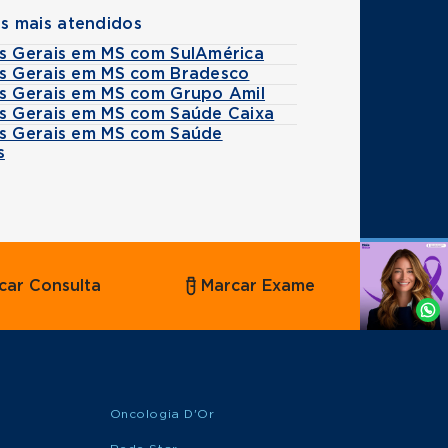
s mais atendidos
es Gerais em MS com SulAmérica
es Gerais em MS com Bradesco
es Gerais em MS com Grupo Amil
es Gerais em MS com Saúde Caixa
es Gerais em MS com Saúde
s
Agende
car Consulta
Marcar Exame
por
Whatsapp
Oncologia D'Or