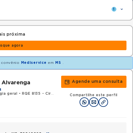
1
is próxima
usque agora
 convênio
Mediservice
em
MS
.
Agende uma consulta
a Alvarenga
a
gia geral
•
RQE 8135 - Cirurgia oncológica
Compartilhe este perfil