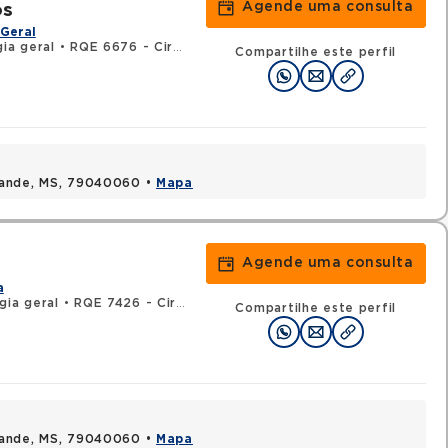
Agende uma consulta
os
Geral
gia geral
•
RQE 6676 - Cirurgia do aparelho digestivo
Compartilhe este perfil
rande, MS, 79040060 •
Mapa
Agende uma consulta
a
gia geral
•
RQE 7426 - Cirurgia oncológica
Compartilhe este perfil
rande, MS, 79040060 •
Mapa