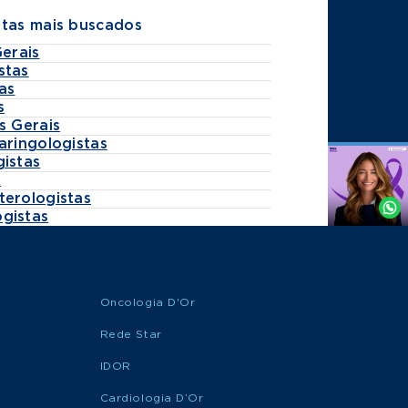
stas mais buscados
Gerais
stas
as
s
s Gerais
aringologistas
gistas
Agende
s
por
terologistas
Whatsapp
gistas
Oncologia D'Or
Rede Star
IDOR
Cardiologia D’Or