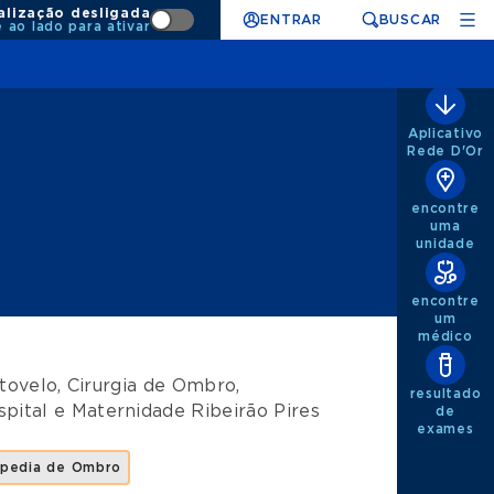
alização desligada
ENTRAR
BUSCAR
e ao lado para ativar
Aplicativo
Rede D'Or
encontre
uma
unidade
encontre
um
médico
otovelo
,
Cirurgia de Ombro
,
resultado
pital e Maternidade Ribeirão Pires
de
exames
pedia de Ombro