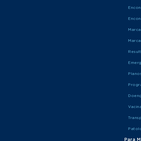
Encon
Encon
Marca
Marca
Resul
Emerg
Plano
Progr
Doen
Vacin
Trans
Patol
Para M