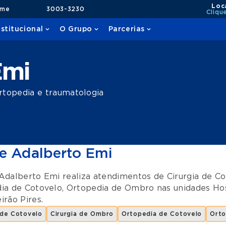
Loc
ame
3003-3230
Cliqu
nstitucional
O Grupo
Parcerias
Emi
rtopedia e traumatologia
e Adalberto Emi
Adalberto Emi realiza atendimentos de
Cirurgia de C
ia de Cotovelo
,
Ortopedia de Ombro
nas unidades
Hos
irão Pires
.
 de Cotovelo
Cirurgia de Ombro
Ortopedia de Cotovelo
Orto