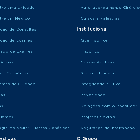
tre uma Unidade
Auto-agendamento Cirúrgic
tre um Médico
Cursos e Palestras
Institucional
ção de Consultas
ção de Exames
Quem somos
tado de Exames
Histórico
ências
Nossas Políticas
s e Convênios
Sustentabilidade
amas de Cuidado
Integridade e Ética
ças
Privacidade
as
Relações com o Investidor
plantes
Projetos Sociais
ogia Molecular - Testes Genéticos
Segurança da Informação
édicos
O Grupo