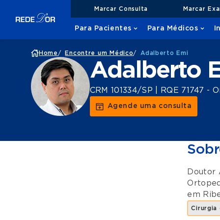
Marcar Consulta
Marcar Ex
Para Pacientes
Para Médicos
I
Home
/
Encontre um Médico
/
Adalberto Emi
Adalberto 
CRM 101334/SP | RQE 71747 - O
Agende uma consulta
Sobr
Doutor 
Ortoped
em
Ribe
Cirurgia