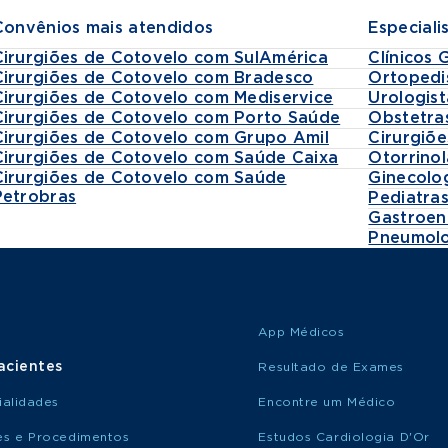
Convênios mais atendidos
Especiali
Cirurgiões de Cotovelo com SulAmérica
Clínicos 
Cirurgiões de Cotovelo com Bradesco
Ortopedi
Cirurgiões de Cotovelo com Mediservice
Urologist
Cirurgiões de Cotovelo com Porto Saúde
Obstetra
Cirurgiões de Cotovelo com Grupo Amil
Cirurgiõe
Cirurgiões de Cotovelo com Saúde Caixa
Otorrinol
Cirurgiões de Cotovelo com Saúde
Ginecolo
Petrobras
Pediatra
Gastroen
Pneumolo
App Médicos
acientes
Resultado de Exames
ialidades
Encontre um Médico
s e Procedimentos
Estudos Cardiologia D'Or