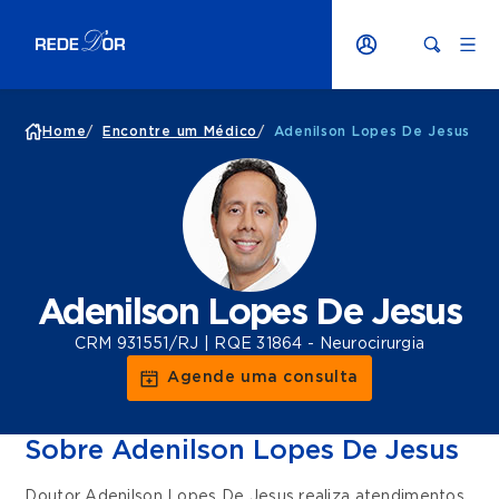
Home
/
Encontre um Médico
/
Adenilson Lopes De Jesus
Adenilson Lopes De Jesus
CRM 931551/RJ | RQE 31864 - Neurocirurgia
Agende uma consulta
Sobre Adenilson Lopes De Jesus
Doutor Adenilson Lopes De Jesus realiza atendimentos