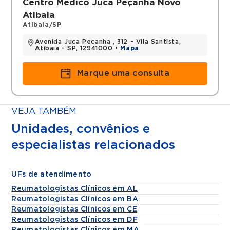
Centro Médico Juca Peçanha Novo
Atibaia
Atibaia/SP
Avenida Juca Pecanha , 312 - Vila Santista,
Atibaia - SP, 12941000 •
Mapa
Marque uma consulta
VEJA TAMBÉM
Unidades, convênios e
especialistas relacionados
UFs de atendimento
Reumatologistas Clínicos em AL
Reumatologistas Clínicos em BA
Reumatologistas Clínicos em CE
Reumatologistas Clínicos em DF