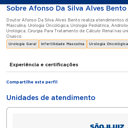
Sobre Afonso Da Silva Alves Bento
Doutor Afonso Da Silva Alves Bento realiza atendimentos 
Masculina
,
Urologia Oncológica
,
Urologia Pediátrica
,
Androlo
Urológica
,
Cirurgia Para Tratamento de Cálculo Renal
nas u
Osasco
.
Urologia Geral
Infertilidade Masculina
Urologia Oncológic
Experiência e certificações
Graduações
Compartilhe este perfil
Faculdade de Medicina da Universidade de São P
Residência de Cirurgia Geral no HC-FMUSP
Unidades de atendimento
Residência de Urologia no HC-FMUSP
Fellow de Uropediatria no HC-FMUSP
Filiações