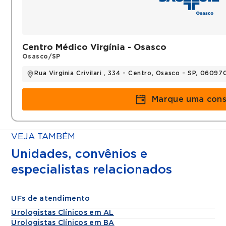
SBU (Sociedade Brasileira de Urologia)
AUA (Associação Americana de Urologia)
Histórico
Centro Médico Virgínia - Osasco
Osasco/SP
Urologista do Hospital Santa Isabel
Urologista do Hospital São Luiz Osasco.
Rua Virginia Crivilari , 334 - Centro, Osasco - SP, 0609
Andrologista da Clínica Vida Bem Vinda
Fellow de Urologia Pediátrica do HC-FMUSP
Marque uma cons
VEJA TAMBÉM
Unidades, convênios e
especialistas relacionados
UFs de atendimento
Urologistas Clínicos em AL
Urologistas Clínicos em BA