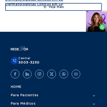
Dermatologistas Clínicos em SP
Veja mais
Agende
por
Whatsapp
Central
3003-3230
HOME
Para Pacientes
Para Médicos