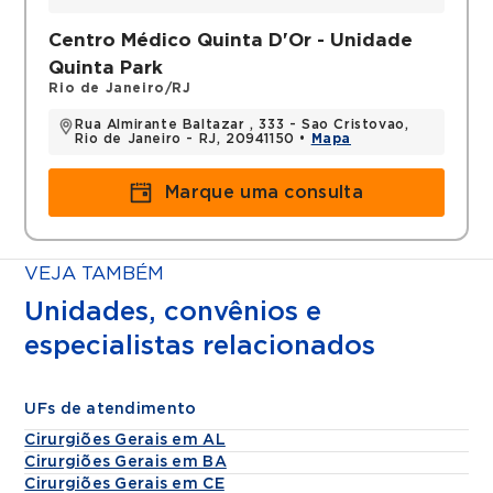
Histórico
Centro Médico Quinta D'Or - Unidade
Cirurgião do Hospital Municipal Salgado
Quinta Park
Filho desde 1993
Rio de Janeiro/RJ
Chefe do serviço de 2004 a 2014 .
Rua Almirante Baltazar , 333 - Sao Cristovao,
Rio de Janeiro - RJ, 20941150 •
Mapa
Títulos
Marque uma consulta
Mestre em cirurgia Geral
Cirurgião do Hospital Salgado Filho
Especialista em cirurgia laparoscópica e
VEJA TAMBÉM
robótica
Professor da Faculdade de Medicina Souza
Unidades, convênios e
Marques
especialistas relacionados
UFs de atendimento
Cirurgiões Gerais em AL
Cirurgiões Gerais em BA
Cirurgiões Gerais em CE