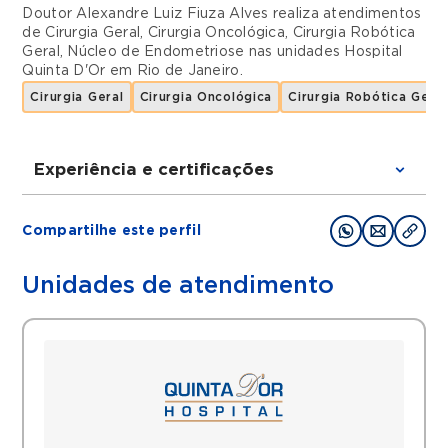
Doutor Alexandre Luiz Fiuza Alves realiza atendimentos
de
Cirurgia Geral
,
Cirurgia Oncológica
,
Cirurgia Robótica
Geral
,
Núcleo de Endometriose
nas unidades
Hospital
Quinta D'Or
em
Rio de Janeiro
.
Cirurgia Geral
Cirurgia Oncológica
Cirurgia Robótica Geral
Experiência e certificações
Graduações
Compartilhe este perfil
Graduação em Medicina UERJ
Residência em Cirurgia Geral HGB
Unidades de atendimento
Mestrado em Cirurgia Abdominal UFRJ
Especialização em Vídeolaparoscopia
SOCIVERJ
Especialização em cirurgia robótica
Professor da FTESM medicina
departamento de cirurgia