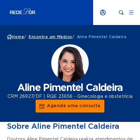
Home
/
Encontre um Médico
/
Aline Pimentel Caldeira
Aline Pimentel Caldeira
CRM 26927/DF | RQE 23656 - Ginecologia e obstetrícia
Agende uma consulta
Sobre Aline Pimentel Caldeira
Doutora Aline Pimentel Caldeira realiza atendimentos de