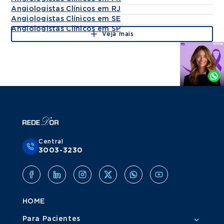
Angiologistas Clínicos em RJ
Angiologistas Clínicos em SE
Angiologistas Clínicos em SP
Veja mais
Agende
por
Whatsapp
Central
3003-3230
HOME
Para Pacientes