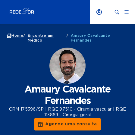
Home
/
Encontre um
/
Amaury Cavalcante
Médico
Fernandes
Amaury Cavalcante
Fernandes
CRM 175396/SP | RQE 97510 - Cirurgia vascular | RQE
113869 - Cirurgia geral
Agende uma consulta