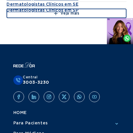
Dermatologistas Clínicos em SE
Dermatologistas Clínicos em SP
Veja mais
Agende
por
Whatsapp
Central
3003-3230
HOME
Para Pacientes