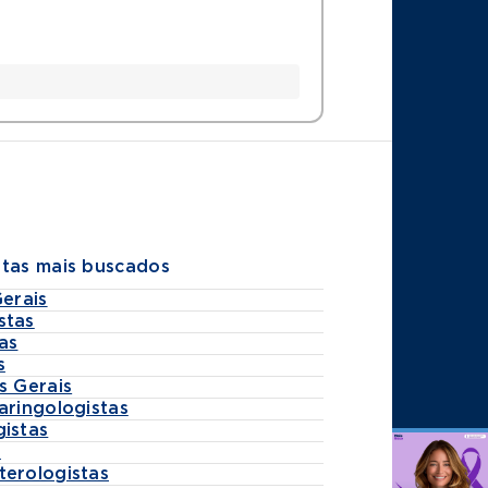
stas mais buscados
Gerais
stas
as
s
s Gerais
aringologistas
gistas
s
Agende
terologistas
por