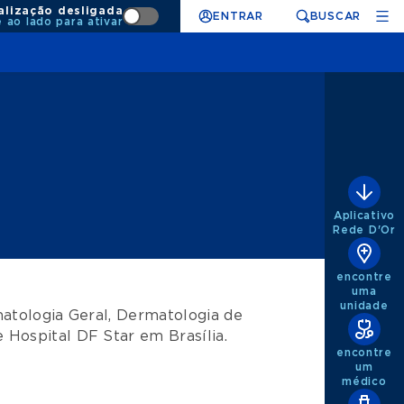
alização desligada
ENTRAR
BUSCAR
e ao lado para ativar
Aplicativo
Rede D'Or
encontre
uma
unidade
atologia Geral
,
Dermatologia de
e
Hospital DF Star
em
Brasília
.
encontre
um
médico