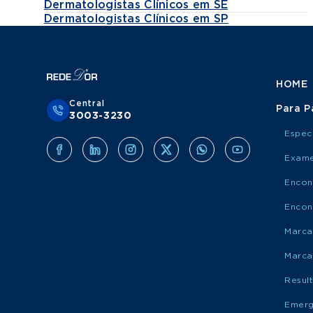
Dermatologistas Clínicos em SE
Dermatologistas Clínicos em SP
HOME
Central
Para P
3003-3230
Espec
Exame
Encon
Encon
Marca
Marca
Resul
Emerg