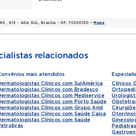
AS , 915 - ASA SUL, Brasilia - DF, 70390150 •
Mapa
ialistas relacionados
Convênios mais atendidos
Especiali
Dermatologistas Clínicos com SulAmérica
Clínicos 
Dermatologistas Clínicos com Bradesco
Ortopedi
Dermatologistas Clínicos com Mediservice
Urologist
Dermatologistas Clínicos com Porto Saúde
Obstetra
Dermatologistas Clínicos com Grupo Amil
Cirurgiõe
Dermatologistas Clínicos com Saúde Caixa
Otorrinol
Dermatologistas Clínicos com Saúde
Ginecolo
Petrobras
Pediatra
Gastroen