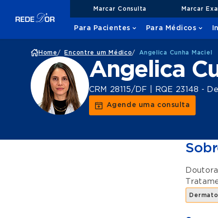
Marcar Consulta
Marcar Ex
Para Pacientes
Para Médicos
I
Home
/
Encontre um Médico
/
Angelica Cunha Maciel
Angelica C
CRM 28115/DF | RQE 23148 - De
Agende uma consulta
Sobr
Doutora
Tratame
Dermato