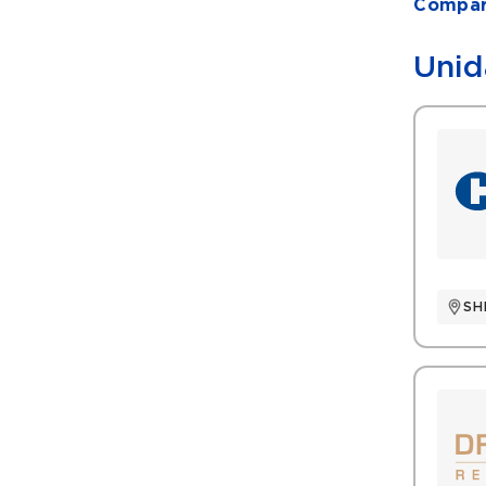
Compart
Unid
SH