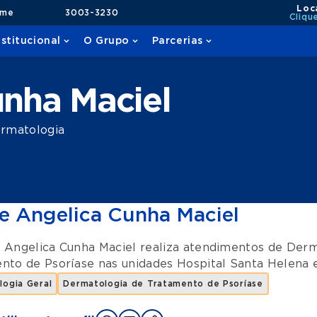
Loc
ame
3003-3230
Cliqu
nstitucional
O Grupo
Parcerias
unha Maciel
rmatologia
e Angelica Cunha Maciel
 Angelica Cunha Maciel realiza atendimentos de
Derm
nto de Psoríase
nas unidades
Hospital Santa Helena
logia Geral
Dermatologia de Tratamento de Psoríase