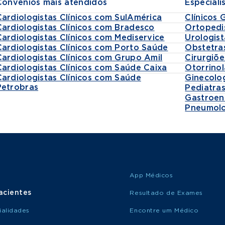
Convênios mais atendidos
Especiali
Cardiologistas Clínicos com SulAmérica
Clínicos 
Cardiologistas Clínicos com Bradesco
Ortopedi
Cardiologistas Clínicos com Mediservice
Urologist
Cardiologistas Clínicos com Porto Saúde
Obstetra
Cardiologistas Clínicos com Grupo Amil
Cirurgiõe
Cardiologistas Clínicos com Saúde Caixa
Otorrinol
Cardiologistas Clínicos com Saúde
Ginecolo
Petrobras
Pediatra
Gastroen
Pneumolo
App Médicos
acientes
Resultado de Exames
ialidades
Encontre um Médico