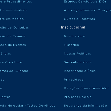
s e Procedimentos
Estudos Cardiologia D'Or
tre uma Unidade
Auto-agendamento Cirúrgic
tre um Médico
Cursos e Palestras
Institucional
ção de Consultas
ção de Exames
Quem somos
tado de Exames
Histórico
ências
Nossas Políticas
s e Convênios
Sustentabilidade
amas de Cuidado
Integridade e Ética
ças
Privacidade
as
Relações com o Investidor
plantes
Projetos Sociais
ogia Molecular - Testes Genéticos
Segurança da Informação