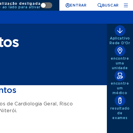
alização desligada
ENTRAR
BUSCAR
e ao lado para ativar
tos
Aplicativo
Rede D'Or
encontre
uma
unidade
encontre
ntos
um
médico
tos de
Cardiologia Geral
,
Risco
resultado
Niterói
.
de
exames