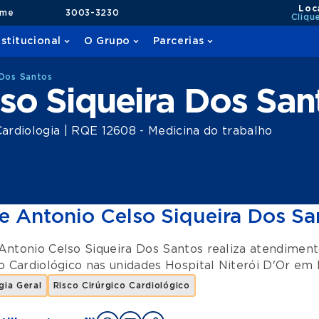
Loc
ame
3003-3230
Cliqu
nstitucional
O Grupo
Parcerias
 Dos Santos
so Siqueira Dos San
rdiologia | RQE 12608 - Medicina do trabalho
e Antonio Celso Siqueira Dos Sa
Antonio Celso Siqueira Dos Santos realiza atendimen
o Cardiológico
nas unidades
Hospital Niterói D'Or
em
gia Geral
Risco Cirúrgico Cardiológico