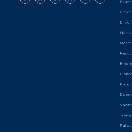
Exame
Encon
Encon
Marca
Marca
Resul
Emerg
Plano
Progr
Doen
Vacin
Trans
Patol