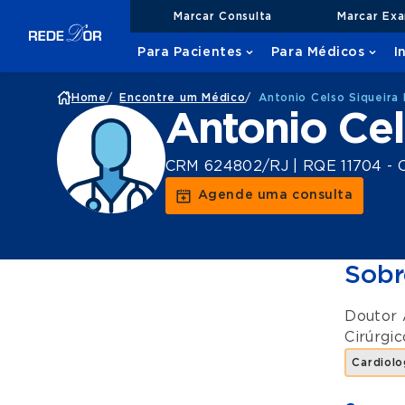
Marcar Consulta
Marcar Ex
Para Pacientes
Para Médicos
I
Home
/
Encontre um Médico
/
Antonio Celso Siqueira
Antonio Cel
CRM 624802/RJ | RQE 11704 - Ca
Agende uma consulta
Sobr
Doutor 
Cirúrgic
Cardiolo