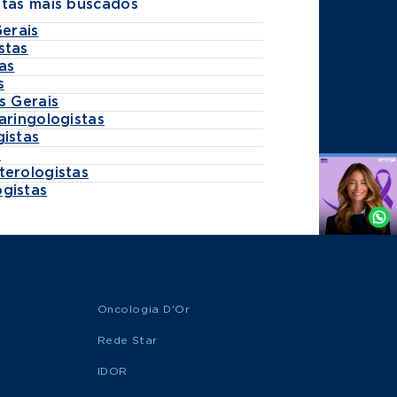
stas mais buscados
Gerais
stas
as
s
s Gerais
aringologistas
gistas
s
terologistas
Agende
gistas
por
Whatsapp
Oncologia D'Or
Rede Star
IDOR