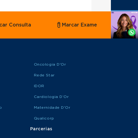
Agende
car Consulta
Marcar Exame
por
Whatsapp
Oncologia D'Or
Rede Star
IDOR
Cardiologia D’Or
o
Maternidade D'Or
Qualicorp
Parcerias