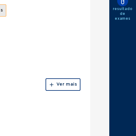
resultado
as
de
exames
Ver mais