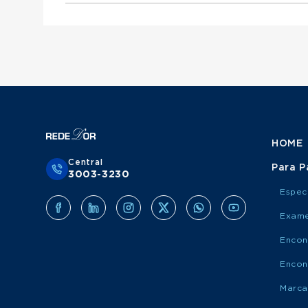
Urologista atende Porto Saúde
Ginecologista atende Mediservice
Obstetra atende Porto Saúde
Clínico Geral atende Grupo Amil
Cirurgião Do Aparelho Digestivo atende Medis
Cirurgião Geral atende Porto Saúde
Ortopedista atende Grupo Amil
Otorrinolaringologista atende Porto Saúde
Urologista atende Grupo Amil
Ginecologista atende Porto Saúde
Obstetra atende Grupo Amil
Cirurgião Do Aparelho Digestivo atende Port
Cirurgião Geral atende Grupo Amil
Otorrinolaringologista atende Grupo Amil
Ginecologista atende Grupo Amil
Cirurgião Do Aparelho Digestivo atende Grup
HOME
Central
Para P
3003-3230
Espec
Exame
Encon
Encon
Marca