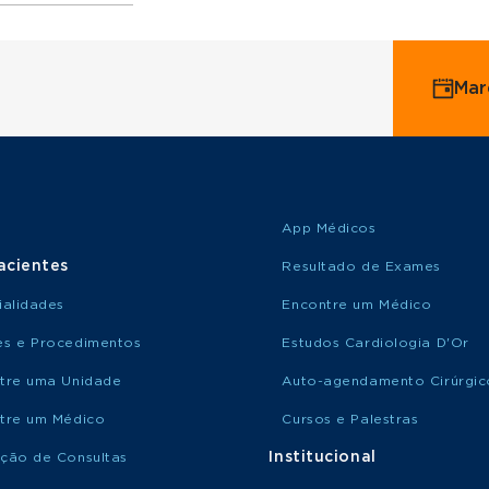
ervice
Mar
o Saúde
o Amil
App Médicos
acientes
Resultado de Exames
ialidades
Encontre um Médico
s e Procedimentos
Estudos Cardiologia D'Or
tre uma Unidade
Auto-agendamento Cirúrgic
tre um Médico
Cursos e Palestras
Institucional
ção de Consultas