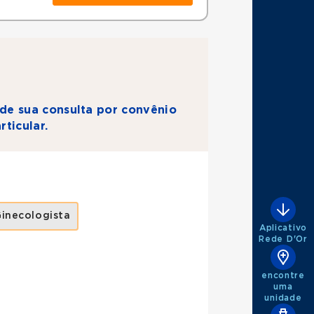
de sua consulta por convênio
rticular.
inecologista
Aplicativo
Rede D'Or
encontre
uma
unidade