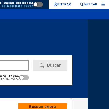
alização desligada
ENTRAR
BUSCAR
e ao lado para ativar
Buscar
localização
rto de você
Busque agora