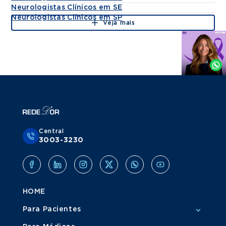
Neurologistas Clínicos em SE
Neurologistas Clínicos em SP
Veja mais
Agende
por
Whatsapp
Central
3003-3230
HOME
Para Pacientes