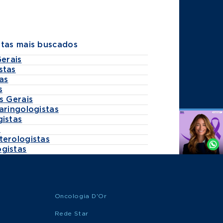
stas mais buscados
Gerais
stas
as
s
s Gerais
aringologistas
gistas
Agende
s
por
terologistas
Whatsapp
gistas
Oncologia D'Or
Rede Star