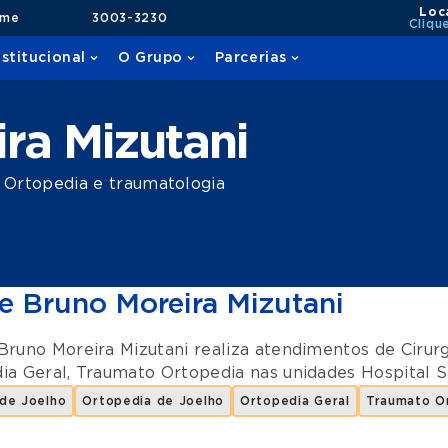
Loc
ame
3003-3230
Cliqu
nstitucional
O Grupo
Parcerias
ra Mizutani
Ortopedia e traumatologia
e Bruno Moreira Mizutani
Bruno Moreira Mizutani realiza atendimentos de
Cirur
ia Geral
,
Traumato Ortopedia
nas unidades
Hospital S
 de Joelho
Ortopedia de Joelho
Ortopedia Geral
Traumato O