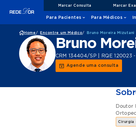
Marcar Consulta
Marcar Ex
Para Pacientes
Para Médicos
I
Home
/
Encontre um Médico
/
Bruno Moreira Mizutani
Bruno Morei
CRM 134404/SP | RQE 120023 - 
Agende uma consulta
Sobr
Doutor 
Ortoped
Cirurgia