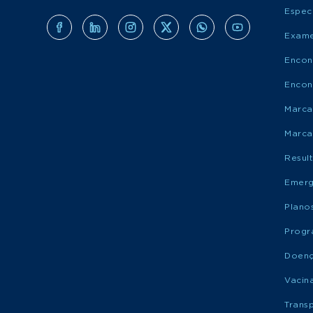
Espec
Exame
Encon
Encon
Marca
Marca
Resul
Emerg
Plano
Progr
Doen
Vacin
Trans