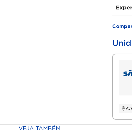
Exper
Grad
Compart
Gra
Res
Unid
Res
Pós
Pós
Filia
SB
SB
Histó
Av
Méd
Méd
VEJA TAMBÉM