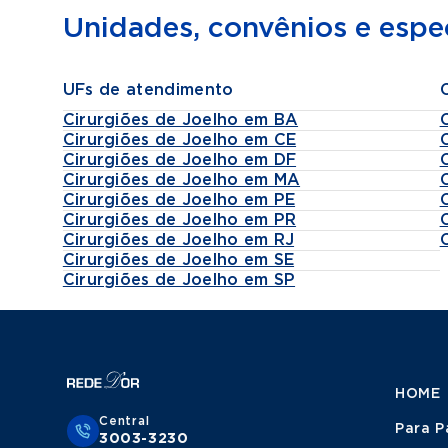
Méd
Unidades, convênios e espec
Méd
Ate
Ate
UFs de atendimento
Cirurgiões de Joelho em BA
Cirurgiões de Joelho em CE
Cirurgiões de Joelho em DF
Cirurgiões de Joelho em MA
Cirurgiões de Joelho em PE
Cirurgiões de Joelho em PR
Cirurgiões de Joelho em RJ
Cirurgiões de Joelho em SE
Cirurgiões de Joelho em SP
HOME
Central
Para P
3003-3230