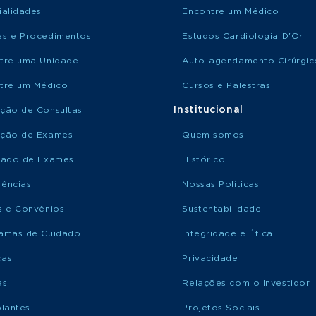
ialidades
Encontre um Médico
s e Procedimentos
Estudos Cardiologia D'Or
tre uma Unidade
Auto-agendamento Cirúrgic
tre um Médico
Cursos e Palestras
Institucional
ção de Consultas
ção de Exames
Quem somos
tado de Exames
Histórico
ências
Nossas Políticas
s e Convênios
Sustentabilidade
amas de Cuidado
Integridade e Ética
ças
Privacidade
as
Relações com o Investidor
plantes
Projetos Sociais