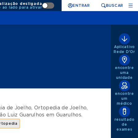
alização desligada
ENTRAR
BUSCAR
e ao lado para ativar
Aplicativo
Rede D'Or
encontre
uma
unidade
encontre
um
médico
gia de Joelho
,
Ortopedia de Joelho
,
ão Luiz Guarulhos
em
Guarulhos
.
resultado
rtopedia
de
exames