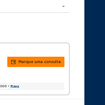
edicina de Botucatu - Unesp
e Botucatu - Unesp
Marque uma consulta
90000 •
Mapa