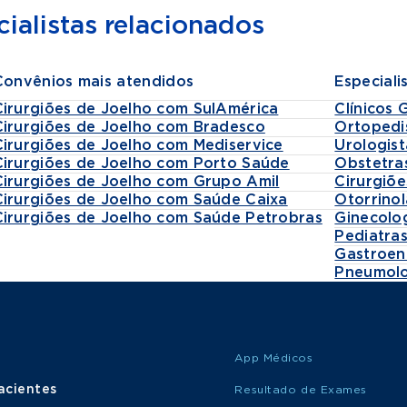
ico Prefeitura Municipal de Guarulhos 2015 - atual
ialistas relacionados
ico Clube Vital Ibiúna 2025 - atual
ndimentos particulares Stabilità em Guarulhos
ndimentos particulares Sports Clinic em São Paulo
Convênios mais atendidos
Especiali
Cirurgiões de Joelho com SulAmérica
Clínicos 
Cirurgiões de Joelho com Bradesco
Ortopedi
Cirurgiões de Joelho com Mediservice
Urologist
Cirurgiões de Joelho com Porto Saúde
Obstetra
Cirurgiões de Joelho com Grupo Amil
Cirurgiõe
Cirurgiões de Joelho com Saúde Caixa
Otorrinol
Cirurgiões de Joelho com Saúde Petrobras
Ginecolo
Pediatra
Gastroen
Pneumolo
App Médicos
acientes
Resultado de Exames