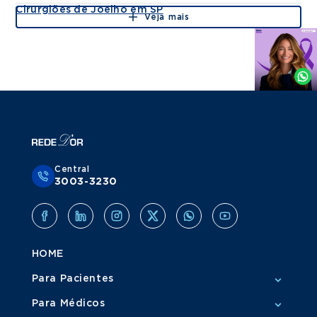
Cirurgiões de Joelho em SP
Veja mais
Agende
por
Whatsapp
Central
3003-3230
HOME
Para Pacientes
Para Médicos