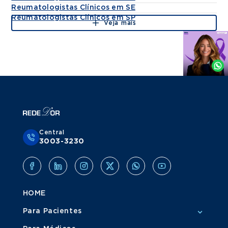
Reumatologistas Clínicos em SE
Reumatologistas Clínicos em SP
Veja mais
Agende
por
Whatsapp
Central
3003-3230
HOME
Para Pacientes