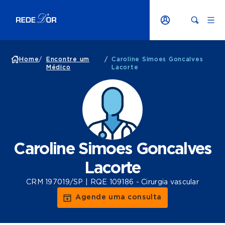
Home
/
Encontre um
/
Caroline Simoes Goncalves
Médico
Lacorte
Caroline Simoes Goncalves
Lacorte
CRM 197019/SP | RQE 109186 - Cirurgia vascular
Agende uma consulta