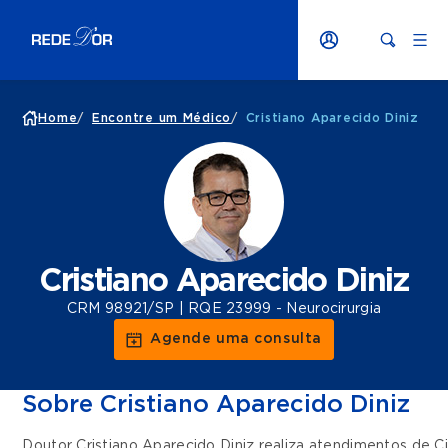
Home
/
Encontre um Médico
/
Cristiano Aparecido Diniz
Cristiano Aparecido Diniz
CRM 98921/SP | RQE 23999 - Neurocirurgia
Agende uma consulta
Sobre Cristiano Aparecido Diniz
Doutor Cristiano Aparecido Diniz realiza atendimentos de
C