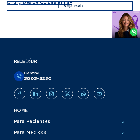
Cirurgiões de Coluna em SP
Veja mais
Agende
por
Whatsapp
Central
3003-3230
HOME
Para Pacientes
Para Médicos