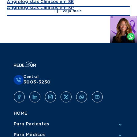
Angiologistas Clínicos em SE
Angiologistas Clínicos em SP
Veja mais
Agende
por
Whatsapp
Central
3003-3230
HOME
Para Pacientes
Para Médicos