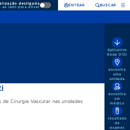
alização desligada
ENTRAR
BUSCAR
e ao lado para ativar
Aplicativo
Rede D'Or
encontre
uma
unidade
i
encontre
um
os de
Cirurgia Vascular
nas unidades
médico
resultado
de
exames