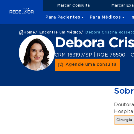
Marcar Consulta
Marcar Ex
Para Pacientes
Para Médicos
I
Home
/
Encontre um Médico
/
Debora Cristina Rosset
Debora Cris
CRM 163197/SP | RQE 76500 - Ci
Agende uma consulta
Sobr
Doutora
Hospita
Cirurgia