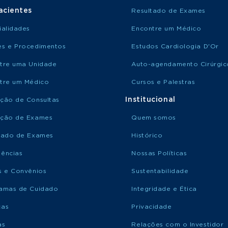
acientes
Resultado de Exames
ialidades
Encontre um Médico
s e Procedimentos
Estudos Cardiologia D'Or
tre uma Unidade
Auto-agendamento Cirúrgic
tre um Médico
Cursos e Palestras
Institucional
ção de Consultas
ção de Exames
Quem somos
tado de Exames
Histórico
ências
Nossas Políticas
s e Convênios
Sustentabilidade
amas de Cuidado
Integridade e Ética
ças
Privacidade
as
Relações com o Investidor