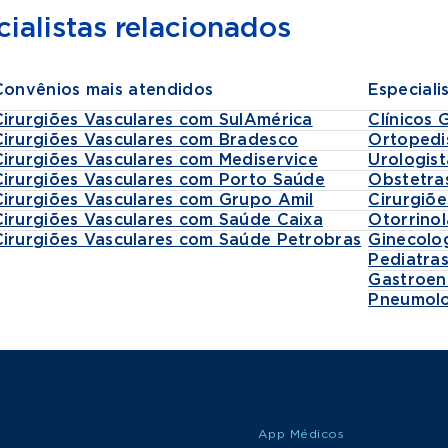
ialistas relacionados
Convênios mais atendidos
Especiali
Cirurgiões Vasculares com SulAmérica
Clínicos 
Cirurgiões Vasculares com Bradesco
Ortopedi
Cirurgiões Vasculares com Mediservice
Urologist
Cirurgiões Vasculares com Porto Saúde
Obstetra
Cirurgiões Vasculares com Grupo Amil
Cirurgiõe
Cirurgiões Vasculares com Saúde Caixa
Otorrinol
Cirurgiões Vasculares com Saúde Petrobras
Ginecolo
Pediatra
Gastroen
Pneumolo
App Médicos