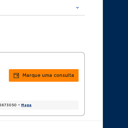
sa de São Paulo.
s.
i
Marque uma consulta
asileira de Cirurgia Vascular.
 05673050 •
Mapa