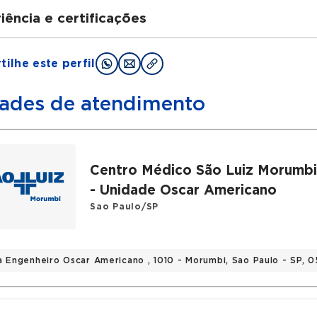
iência e certificações
uações
ilhe este perfil
duação em medicina pela Santa Casa De São Paulo
idência de Cirurgia Vascular pela Beneficência Portugue
ades de atendimento
rico
ecialista no tratamento minimamente invasivo de varize
Centro Médico São Luiz Morumb
- Unidade Oscar Americano
s
Sao Paulo/SP
ulo de especialista em Cirurgia Vascular pela Sociedade Br
a Engenheiro Oscar Americano , 1010 - Morumbi, Sao Paulo - SP,