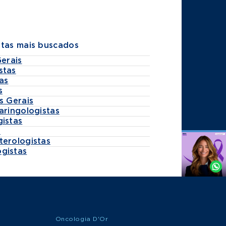
stas mais buscados
Gerais
stas
as
s
s Gerais
aringologistas
gistas
s
terologistas
Agende
gistas
por
Whatsapp
Oncologia D'Or