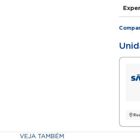
Exper
Grad
Compart
Gra
Res
Unid
Histó
Esp
Título
Tít
Ru
VEJA TAMBÉM