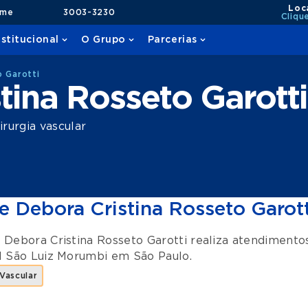
Loc
ame
3003-3230
Cliqu
nstitucional
O Grupo
Parcerias
o Garotti
tina Rosseto Garotti
rurgia vascular
e Debora Cristina Rosseto Garott
 Debora Cristina Rosseto Garotti realiza atendiment
l São Luiz Morumbi
em
São Paulo
.
 Vascular