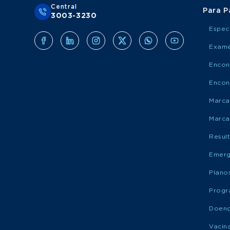
Central
Para P
3003-3230
Espec
Exame
Encon
Encon
Marca
Marca
Resul
Emerg
Plano
Progr
Doen
Vacin