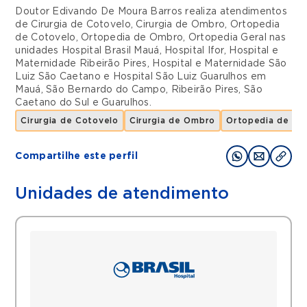
Doutor Edivando De Moura Barros realiza atendimentos
de
Cirurgia de Cotovelo
,
Cirurgia de Ombro
,
Ortopedia
de Cotovelo
,
Ortopedia de Ombro
,
Ortopedia Geral
nas
unidades
Hospital Brasil Mauá
,
Hospital Ifor
,
Hospital e
Maternidade Ribeirão Pires
,
Hospital e Maternidade São
Luiz São Caetano
e
Hospital São Luiz Guarulhos
em
Mauá
,
São Bernardo do Campo
,
Ribeirão Pires
,
São
Caetano do Sul
e
Guarulhos
.
Cirurgia de Cotovelo
Cirurgia de Ombro
Ortopedia de Co
Compartilhe este perfil
Unidades de atendimento