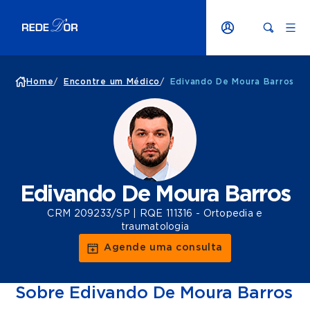
Home
/
Encontre um Médico
/
Edivando De Moura Barros
Edivando De Moura Barros
CRM 209233/SP | RQE 111316 - Ortopedia e
traumatologia
Agende uma consulta
Sobre Edivando De Moura Barros