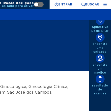
alização desligada
ENTRAR
BUSCAR
e ao lado para ativar
Aplicativo
Rede D'Or
encontre
uma
unidade
encontre
um
médico
resultado
 Ginecológica
,
Ginecologia Clínica
,
de
em
São José dos Campos
.
exames