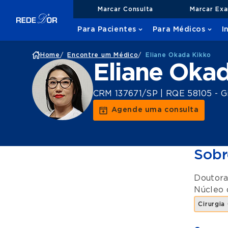
Marcar Consulta
Marcar Ex
Para Pacientes
Para Médicos
I
Home
/
Encontre um Médico
/
Eliane Okada Kikko
Eliane Oka
CRM 137671/SP | RQE 58105 - Gi
Agende uma consulta
Sobr
Doutora
Núcleo 
Cirurgia