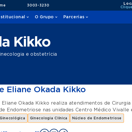
Loc
ame
3003-3230
Cliqu
nstitucional
O Grupo
Parcerias
da Kikko
necologia e obstetrícia
e Eliane Okada Kikko
 Eliane Okada Kikko realiza atendimentos de
Cirurgia
de Endometriose
nas unidades
Centro Médico Vivalle
 Ginecológica
Ginecologia Clínica
Núcleo de Endometriose