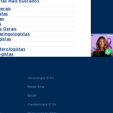
stas mais buscados
Gerais
stas
as
s
s Gerais
aringologistas
gistas
Agende
s
por
terologistas
Whatsapp
gistas
Oncologia D'Or
Rede Star
IDOR
Cardiologia D’Or