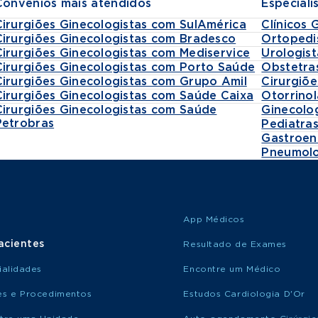
Convênios mais atendidos
Especiali
Cirurgiões Ginecologistas com SulAmérica
Clínicos 
Cirurgiões Ginecologistas com Bradesco
Ortopedi
Cirurgiões Ginecologistas com Mediservice
Urologist
Cirurgiões Ginecologistas com Porto Saúde
Obstetra
Cirurgiões Ginecologistas com Grupo Amil
Cirurgiõe
Cirurgiões Ginecologistas com Saúde Caixa
Otorrinol
Cirurgiões Ginecologistas com Saúde
Ginecolo
Petrobras
Pediatra
Gastroen
Pneumolo
App Médicos
acientes
Resultado de Exames
ialidades
Encontre um Médico
s e Procedimentos
Estudos Cardiologia D'Or