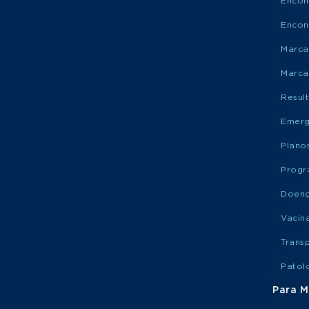
Encon
Encon
Marca
Marca
Resul
Emerg
Plano
Progr
Doen
Vacin
Trans
Patol
Para M