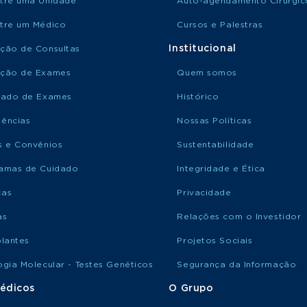
tre uma Unidade
Auto-agendamento Cirúrgic
tre um Médico
Cursos e Palestras
Institucional
ção de Consultas
ção de Exames
Quem somos
tado de Exames
Histórico
ências
Nossas Políticas
s e Convênios
Sustentabilidade
amas de Cuidado
Integridade e Ética
ças
Privacidade
as
Relações com o Investidor
plantes
Projetos Sociais
ogia Molecular - Testes Genéticos
Segurança da Informação
édicos
O Grupo