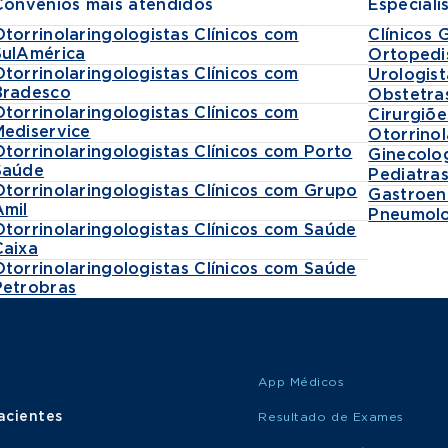
Convênios mais atendidos
Especiali
Otorrinolaringologistas Clínicos com
Clínicos 
SulAmérica
Ortopedi
Otorrinolaringologistas Clínicos com
Urologist
Bradesco
Obstetra
Otorrinolaringologistas Clínicos com
Cirurgiõe
Mediservice
Otorrinol
Otorrinolaringologistas Clínicos com Porto
Ginecolo
Saúde
Pediatra
Otorrinolaringologistas Clínicos com Grupo
Gastroen
Amil
Pneumolo
Otorrinolaringologistas Clínicos com Saúde
Caixa
Otorrinolaringologistas Clínicos com Saúde
Petrobras
App Médicos
acientes
Resultado de Exames