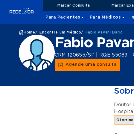
Marcar Consulta
Marcar Ex
Para Pacientes
Para Médicos
I
Home
/
Encontre um Médico
/
Fabio Pavani Dario
Fabio Pavan
CRM 120655/SP | RQE 55089 - O
Agende uma consulta
Sobr
Doutor 
Hospita
Otorrino