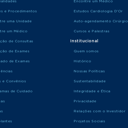
ialidades
Encontre um Médico
s e Procedimentos
Estudos Cardiologia D'Or
tre uma Unidade
Auto-agendamento Cirúrgic
tre um Médico
Cursos e Palestras
Institucional
ção de Consultas
ção de Exames
Quem somos
tado de Exames
Histórico
ências
Nossas Políticas
s e Convênios
Sustentabilidade
amas de Cuidado
Integridade e Ética
ças
Privacidade
as
Relações com o Investidor
plantes
Projetos Sociais