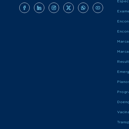
Espec
Exame
Encon
Encon
Marca
Marca
Resul
Emerg
Plano
Progr
Doen
Vacin
Trans