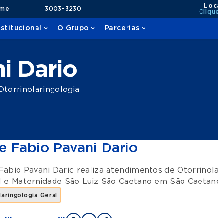
Loc
ame
3003-3230
Cliqu
nstitucional
O Grupo
Parcerias
i Dario
torrinolaringologia
e Fabio Pavani Dario
Fabio Pavani Dario realiza atendimentos de
Otorrinola
l e Maternidade São Luiz São Caetano
em
São Caetan
laringologia Geral