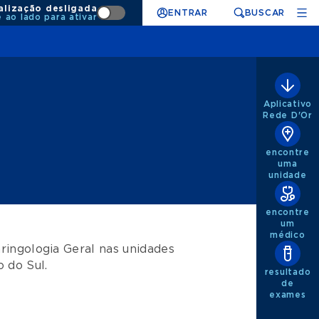
alização desligada
ENTRAR
BUSCAR
e ao lado para ativar
Aplicativo
Rede D'Or
encontre
uma
unidade
encontre
um
médico
ringologia Geral
nas unidades
o do Sul
.
resultado
de
exames