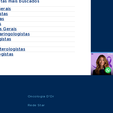
stas mais buscados
Gerais
stas
as
s
s Gerais
aringologistas
gistas
s
terologistas
gistas
Agende
por
Whatsapp
Oncologia D'Or
Rede Star