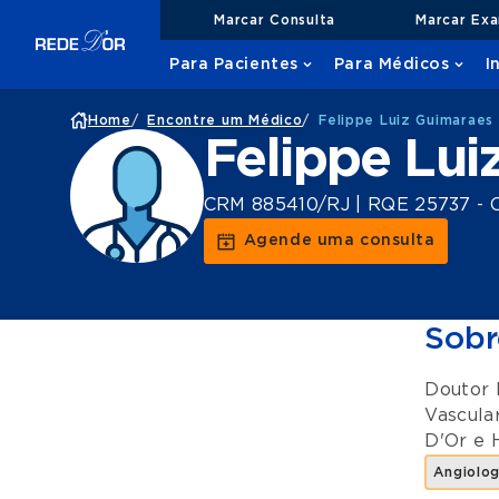
Marcar Consulta
Marcar Ex
Para Pacientes
Para Médicos
I
Home
/
Encontre um Médico
/
Felippe Luiz Guimaraes
Felippe Lui
CRM 885410/RJ | RQE 25737 - Ci
Agende uma consulta
Sobr
Doutor 
Vascula
D'Or
e
Angiolog