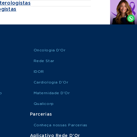
terologistas
Agende
gistas
por
Whatsapp
Oncologia D'Or
Rede Star
IDOR
Cardiologia D’Or
o
Maternidade D'Or
Qualicorp
Parcerias
Conheça nossas Parcerias
Aplicativo Rede D'Or