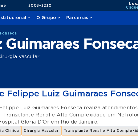
Loc
ame
3003-3230
Cliqu
nstitucional
O Grupo
Parcerias
 Fonseca
z Guimaraes Fonsec
rurgia vascular
e Felippe Luiz Guimaraes Fonse
Felippe Luiz Guimaraes Fonseca realiza atendimento
r
,
Transplante Renal e Alta Complexidade em Nefrolo
Hospital Glória D'Or
em
Rio de Janeiro
.
ia Clínica
Cirurgia Vascular
Transplante Renal e Alta Complexi