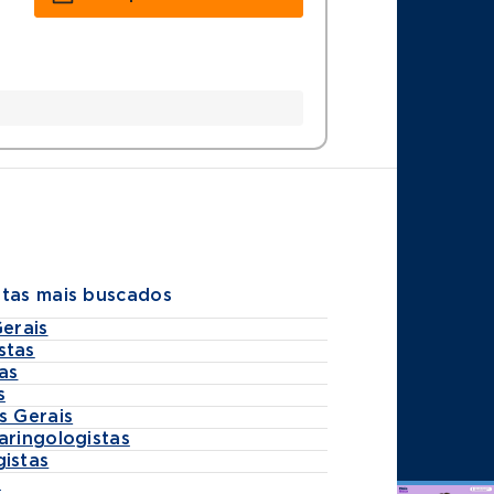
stas mais buscados
Gerais
stas
as
s
s Gerais
aringologistas
gistas
s