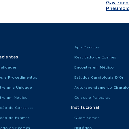
Gastroen
Pneumolo
App Médicos
acientes
Resultado de Exames
ialidades
Encontre um Médico
s e Procedimentos
Estudos Cardiologia D'Or
tre uma Unidade
Auto-agendamento Cirúrgic
tre um Médico
Cursos e Palestras
Institucional
ção de Consultas
ção de Exames
Quem somos
tado de Exames
Histórico