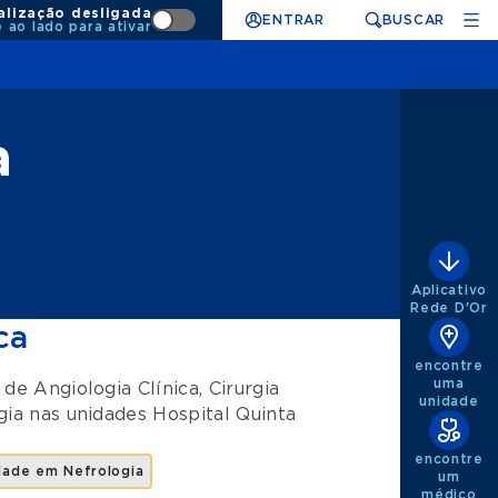
alização desligada
ENTRAR
BUSCAR
e ao lado para ativar
a
Aplicativo
Rede D'Or
ca
encontre
uma
s de
Angiologia Clínica
,
Cirurgia
unidade
gia
nas unidades
Hospital Quinta
encontre
dade em Nefrologia
um
médico