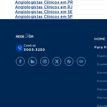
Angiologistas Clínicos em PR
Angiologistas Clínicos em RJ
Angiologistas Clínicos em SE
Angiologistas Clínicos em SP
HOME
Central
Para P
3003-3230
Espec
Exame
Encon
Encon
Marca
Marca
Resul