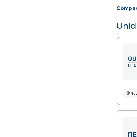
Compart
Unid
Ru