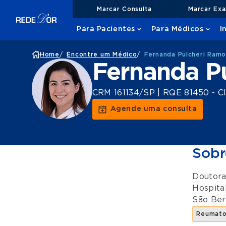
Marcar Consulta
Marcar Ex
Para Pacientes
Para Médicos
I
Home
/
Encontre um Médico
/
Fernanda Pulcheri Ramo
Fernanda P
CRM 161134/SP | RQE 81450 - Cl
Agende uma consulta
Sobr
Doutora
Hospita
São Be
Reumato