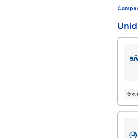
Compart
Unid
Ru