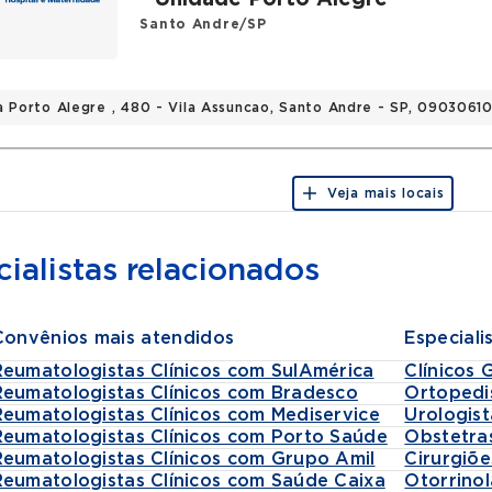
Santo Andre/SP
a Porto Alegre , 480 - Vila Assuncao, Santo Andre - SP, 0903061
Veja mais locais
ialistas relacionados
Convênios mais atendidos
Especiali
Reumatologistas Clínicos com SulAmérica
Clínicos 
Reumatologistas Clínicos com Bradesco
Ortopedi
Reumatologistas Clínicos com Mediservice
Urologist
Reumatologistas Clínicos com Porto Saúde
Obstetra
Reumatologistas Clínicos com Grupo Amil
Cirurgiõe
Reumatologistas Clínicos com Saúde Caixa
Otorrinol