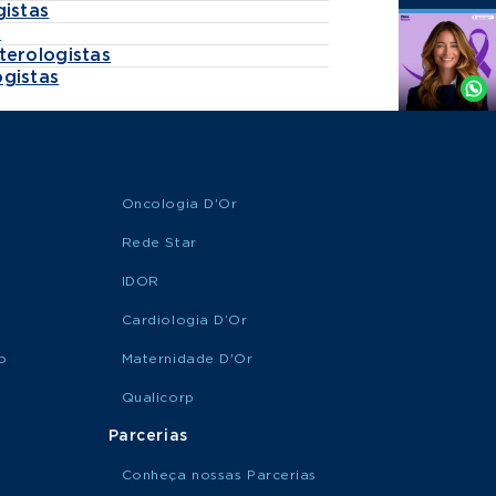
gistas
s
Agende
terologistas
por
gistas
Whatsapp
Oncologia D'Or
Rede Star
IDOR
Cardiologia D’Or
o
Maternidade D'Or
Qualicorp
Parcerias
Conheça nossas Parcerias