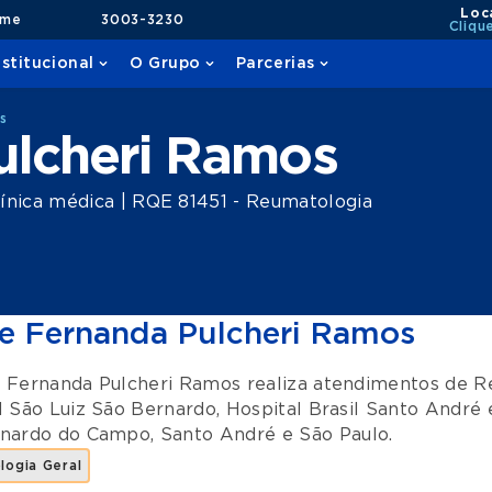
Loc
ame
3003-3230
Cliqu
nstitucional
O Grupo
Parcerias
s
ulcheri Ramos
ínica médica | RQE 81451 - Reumatologia
e Fernanda Pulcheri Ramos
 Fernanda Pulcheri Ramos realiza atendimentos de
R
l São Luiz São Bernardo
,
Hospital Brasil Santo André
rnardo do Campo
,
Santo André
e
São Paulo
.
logia Geral