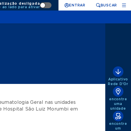
alização desligada
ENTRAR
BUSCAR
e ao lado para ativar
Aplicativo
Rede D'Or
encontre
eumatologia Geral
nas unidades
uma
unidade
e
Hospital São Luiz Morumbi
em
encontre
um