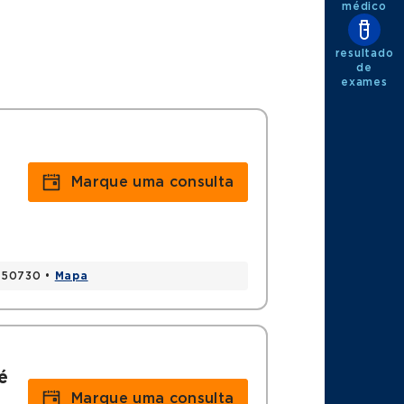
médico
resultado
de
exames
Marque uma consulta
9750730 •
Mapa
é
Marque uma consulta