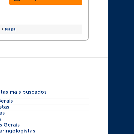
0 •
Mapa
stas mais buscados
Gerais
stas
as
s
s Gerais
aringologistas