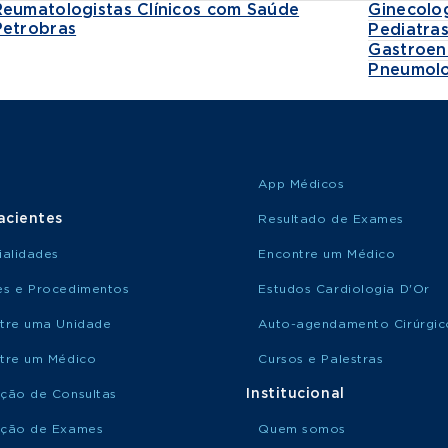
Reumatologistas Clínicos com Saúde
Ginecolo
Petrobras
Pediatra
Gastroen
Pneumolo
App Médicos
acientes
Resultado de Exames
ialidades
Encontre um Médico
s e Procedimentos
Estudos Cardiologia D'Or
tre uma Unidade
Auto-agendamento Cirúrgic
tre um Médico
Cursos e Palestras
Institucional
ção de Consultas
ção de Exames
Quem somos