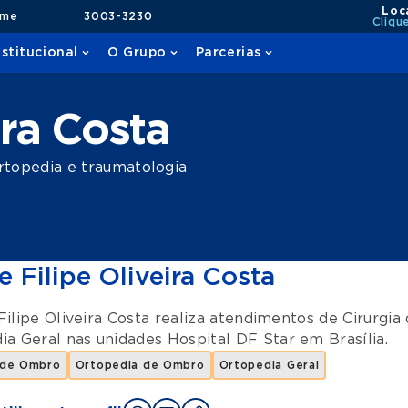
Loc
ame
3003-3230
Cliqu
nstitucional
O Grupo
Parcerias
ira Costa
topedia e traumatologia
e Filipe Oliveira Costa
Filipe Oliveira Costa realiza atendimentos de
Cirurgi
ia Geral
nas unidades
Hospital DF Star
em
Brasília
.
a de Ombro
Ortopedia de Ombro
Ortopedia Geral