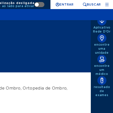
alização desligada
ENTRAR
BUSCAR
e ao lado para ativar
Aplicativo
Rede D'Or
encontre
uma
unidade
encontre
um
médico
resultado
a de Ombro
,
Ortopedia de Ombro
,
de
exames