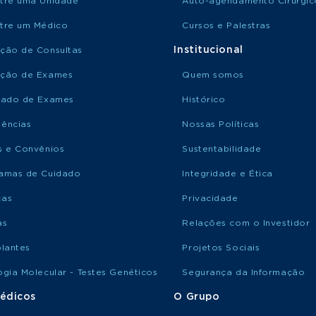
tre uma Unidade
Auto-agendamento Cirúrgic
tre um Médico
Cursos e Palestras
Institucional
ção de Consultas
ção de Exames
Quem somos
tado de Exames
Histórico
ências
Nossas Políticas
s e Convênios
Sustentabilidade
amas de Cuidado
Integridade e Ética
ças
Privacidade
as
Relações com o Investidor
plantes
Projetos Sociais
ogia Molecular - Testes Genéticos
Segurança da Informação
édicos
O Grupo