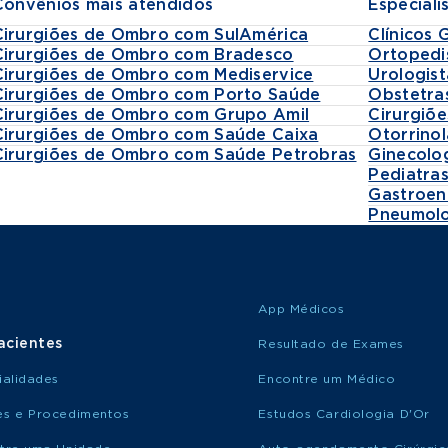
Convênios mais atendidos
Especiali
Cirurgiões de Ombro com SulAmérica
Clínicos 
Cirurgiões de Ombro com Bradesco
Ortopedi
Cirurgiões de Ombro com Mediservice
Urologist
Cirurgiões de Ombro com Porto Saúde
Obstetra
Cirurgiões de Ombro com Grupo Amil
Cirurgiõe
Cirurgiões de Ombro com Saúde Caixa
Otorrinol
Cirurgiões de Ombro com Saúde Petrobras
Ginecolo
Pediatra
Gastroen
Pneumolo
App Médicos
acientes
Resultado de Exames
ialidades
Encontre um Médico
s e Procedimentos
Estudos Cardiologia D'Or