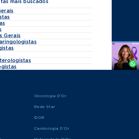
stas mais buscados
Gerais
stas
as
s
s Gerais
aringologistas
gistas
Agende
s
por
terologistas
Whatsapp
gistas
Oncologia D'Or
Rede Star
IDOR
Cardiologia D’Or