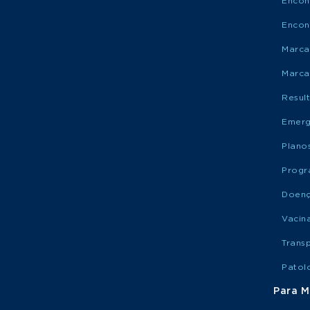
Encon
Encon
Marca
Marca
Resul
Emerg
Plano
Progr
Doen
Vacin
Trans
Patol
Para M