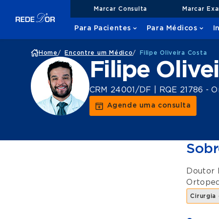
Marcar Consulta
Marcar Ex
Para Pacientes
Para Médicos
I
Home
/
Encontre um Médico
/
Filipe Oliveira Costa
Filipe Olive
CRM 24001/DF | RQE 21786 - Or
Agende uma consulta
Sobr
Doutor 
Ortoped
Cirurgi