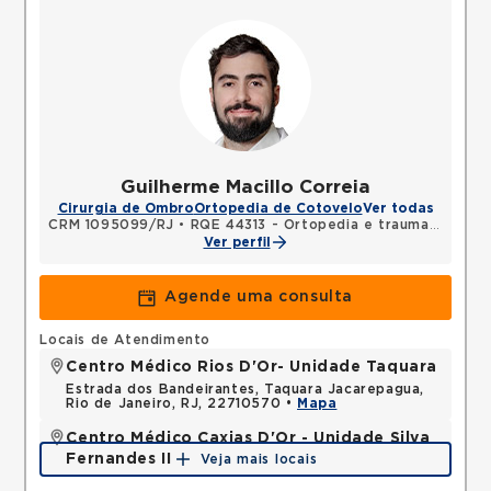
Guilherme Macillo Correia
Cirurgia de Ombro
Ortopedia de Cotovelo
Ver todas
CRM 1095099/RJ
•
RQE 44313 - Ortopedia e traumatologia
Ver perfil
Agende uma consulta
Locais de Atendimento
Centro Médico Rios D'Or- Unidade Taquara
Estrada dos Bandeirantes, Taquara Jacarepagua,
Rio de Janeiro, RJ, 22710570 •
Mapa
Centro Médico Caxias D'Or - Unidade Silva
Fernandes II
Veja mais locais
Rua Silva Fernandes, Parque Duque, Duque de