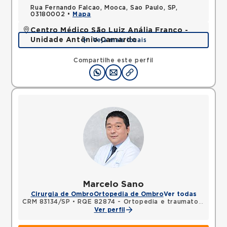
Rua Fernando Falcao, Mooca, Sao Paulo, SP,
03180002 •
Mapa
Centro Médico São Luiz Anália Franco -
Unidade Antônio Camardo
Veja mais locais
Rua Antonio Camardo, Tatuape, Sao Paulo, SP,
03178200 •
Mapa
Compartilhe este perfil
Marcelo Sano
Cirurgia de Ombro
Ortopedia de Ombro
Ver todas
CRM 83134/SP
•
RQE 82874 - Ortopedia e traumatologia
Ver perfil