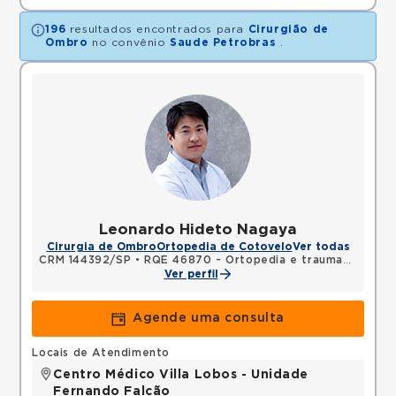
196
resultados encontrados para
Cirurgião de
Ombro
no convênio
Saude Petrobras
.
Leonardo Hideto Nagaya
Cirurgia de Ombro
Ortopedia de Cotovelo
Ver todas
CRM 144392/SP
•
RQE 46870 - Ortopedia e traumatologia
Ver perfil
Agende uma consulta
Locais de Atendimento
Centro Médico Villa Lobos - Unidade
Fernando Falcão