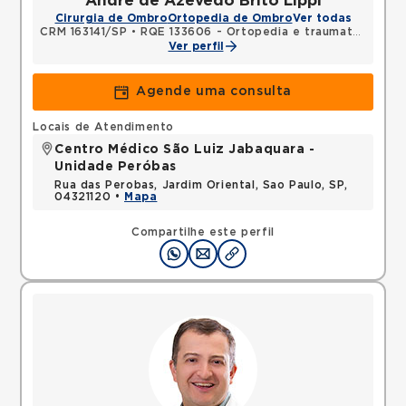
Andre de Azevedo Brito Lippi
Cirurgia de Ombro
Ortopedia de Ombro
Ver todas
CRM 163141/SP
•
RQE 133606 - Ortopedia e traumatologia
Ver perfil
Agende uma consulta
Locais de Atendimento
Centro Médico São Luiz Jabaquara -
Unidade Peróbas
Rua das Perobas, Jardim Oriental, Sao Paulo, SP,
04321120 •
Mapa
Compartilhe este perfil