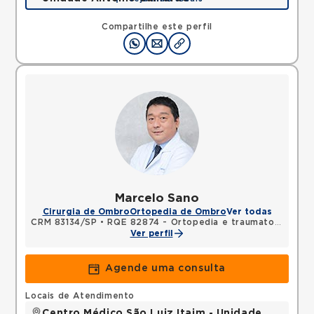
Rua Antonio Camardo, Tatuape, Sao Paulo, SP,
03178200 •
Mapa
Compartilhe este perfil
Marcelo Sano
Cirurgia de Ombro
Ortopedia de Ombro
Ver todas
CRM 83134/SP
•
RQE 82874 - Ortopedia e traumatologia
Ver perfil
Agende uma consulta
Locais de Atendimento
Centro Médico São Luiz Itaim - Unidade