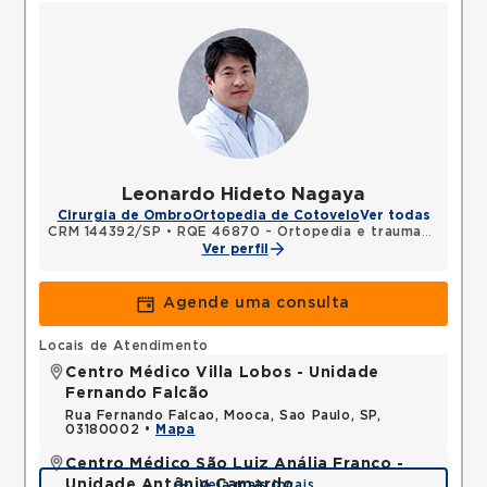
Leonardo Hideto Nagaya
Cirurgia de Ombro
Ortopedia de Cotovelo
Ver todas
CRM 144392/SP
•
RQE 46870 - Ortopedia e traumatologia
Ver perfil
Agende uma consulta
Locais de Atendimento
Centro Médico Villa Lobos - Unidade
Fernando Falcão
Rua Fernando Falcao, Mooca, Sao Paulo, SP,
03180002 •
Mapa
Centro Médico São Luiz Anália Franco -
Unidade Antônio Camardo
Veja mais locais