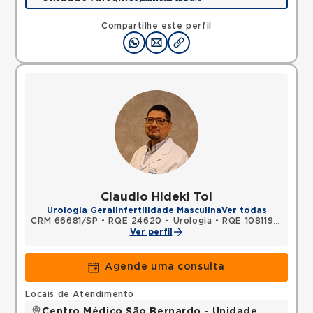
Rua Antonio Camardo, Tatuape, Sao Paulo, SP,
03178200 •
Mapa
Compartilhe este perfil
Claudio Hideki Toi
Urologia Geral
Infertilidade Masculina
Ver todas
CRM 66681/SP
•
RQE 24620 - Urologia
•
RQE 108119 - Cirurgia geral
Ver perfil
Agende uma consulta
Locais de Atendimento
Centro Médico São Bernardo - Unidade