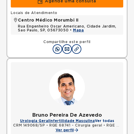
Agende uma consulta
Locais de Atendimento
Centro Médico Morumbi II
Rua Engenheiro Oscar Americano, Cidade Jardim,
Sao Paulo, SP, 05673050 •
Mapa
Compartilhe este perfil
Bruno Pereira De Azevedo
Urologia Geral
Infertilidade Masculina
Ver todas
CRM 149068/SP
•
RQE 68741 - Cirurgia geral
•
RQE 68742 - Urologia
Ver perfil