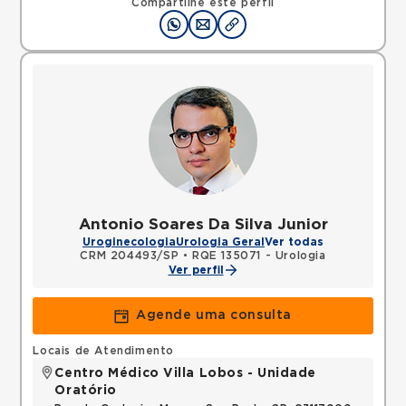
Compartilhe este perfil
Antonio Soares Da Silva Junior
Uroginecologia
Urologia Geral
Ver todas
CRM 204493/SP
•
RQE 135071 - Urologia
Ver perfil
Agende uma consulta
Locais de Atendimento
Centro Médico Villa Lobos - Unidade
Oratório