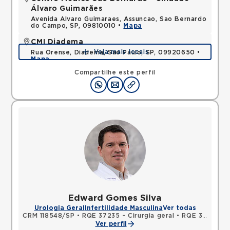
Álvaro Guimarães
Avenida Alvaro Guimaraes, Assuncao, Sao Bernardo
do Campo, SP, 09810010 •
Mapa
CMI Diadema
Veja mais locais
Rua Orense, Diadema, Sao Paulo, SP, 09920650 •
Mapa
Compartilhe este perfil
Edward Gomes Silva
Urologia Geral
Infertilidade Masculina
Ver todas
CRM 118548/SP
•
RQE 37235 - Cirurgia geral
•
RQE 37236 - Urologia
Ver perfil