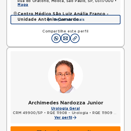
Rua do Oratorio, Mooca, Sao Paulo, SP, 03117000 •
Mapa
Centro Médico São Luiz Anália Franco -
Unidade Antônio Camardo
Veja mais locais
Rua Antonio Camardo, Tatuape, Sao Paulo, SP,
03178200 •
Mapa
Compartilhe este perfil
Archimedes Nardozza Junior
Urologia Geral
CRM 49900/SP
•
RQE 11908 - Urologia
•
RQE 11909 - Cirurgia geral
Ver perfil