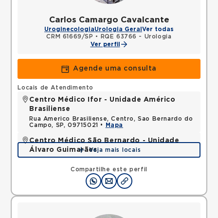
Carlos Camargo Cavalcante
Uroginecologia
Urologia Geral
Ver todas
CRM 61669/SP
•
RQE 63766 - Urologia
Ver perfil
Agende uma consulta
Locais de Atendimento
Centro Médico Ifor - Unidade Américo
Brasiliense
Rua Americo Brasiliense, Centro, Sao Bernardo do
Campo, SP, 09715021 •
Mapa
Centro Médico São Bernardo - Unidade
Álvaro Guimarães
Veja mais locais
Avenida Alvaro Guimaraes, Assuncao, Sao Bernardo
do Campo, SP, 09810010 •
Mapa
Compartilhe este perfil