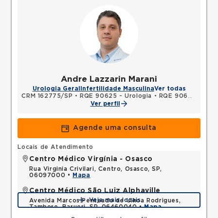
Andre Lazzarin Marani
Urologia Geral
Infertilidade Masculina
Ver todas
CRM 162775/SP
•
RQE 90625 - Urologia
•
RQE 90626 - Cirurgia geral
Ver perfil
Agende uma consulta
Locais de Atendimento
Centro Médico Virgínia - Osasco
Rua Virginia Crivilari, Centro, Osasco, SP,
06097000 •
Mapa
Centro Médico São Luiz Alphaville
Veja mais locais
Avenida Marcos Penteado de Ulhoa Rodrigues,
Tambore, Barueri, SP, 06460040 •
Mapa