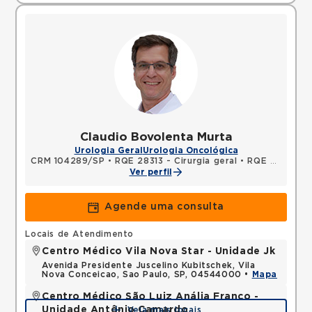
Claudio Bovolenta Murta
Urologia Geral
Urologia Oncológica
CRM 104289/SP
•
RQE 28313 - Cirurgia geral
•
RQE 28314 - Urologia
Ver perfil
Agende uma consulta
Locais de Atendimento
Centro Médico Vila Nova Star - Unidade Jk
Avenida Presidente Juscelino Kubitschek, Vila
Nova Conceicao, Sao Paulo, SP, 04544000 •
Mapa
Centro Médico São Luiz Anália Franco -
Unidade Antônio Camardo
Veja mais locais