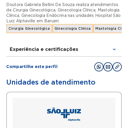
Doutora Gabriela Bellini De Souza realiza atendimentos
de
Cirurgia Ginecológica
,
Ginecologia Clínica
,
Mastologia
Clínica
,
Ginecologia Endócrina
nas unidades
Hospital São
Luiz Alphaville
em
Barueri
.
Cirurgia Ginecológica
Ginecologia Clínica
Mastologia Clíni
Experiência e certificações
Graduações
Compartilhe este perfil
Médica pela Faculdade de Ciências Medicas
da Santa Casa de São Paulo
Unidades de atendimento
Residência Médica em Ginecologia e
Obstetrícia pela Irmandade de Misericórdia
de São Paulo
Fellow em Reprodução Humana na pelo
Hospital das Clínicas
FMUSP