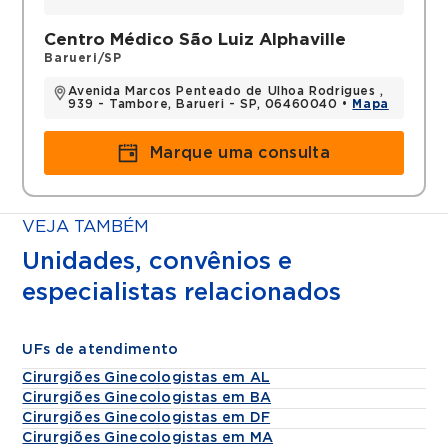
Histórico
Centro Médico São Luiz Alphaville
Médica pela Faculdade de Ciências Medicas
Barueri/SP
da Santa Casa de São Paulo
Avenida Marcos Penteado de Ulhoa Rodrigues ,
Residência Médica em Ginecologia e
939 - Tambore, Barueri - SP, 06460040 •
Mapa
Obstetrícia pela Irmandade de Misericórdia
de São Paulo
Marque uma consulta
Fellow em Reprodução Humana na pelo
Hospital das Clínicas
FMUSP
VEJA TAMBÉM
Unidades, convênios e
Títulos
especialistas relacionados
Título de Especialista em Ginecologia e
Obstetrícia pela FEBRASGO
UFs de atendimento
Cirurgiões Ginecologistas em AL
Cirurgiões Ginecologistas em BA
Cirurgiões Ginecologistas em DF
Cirurgiões Ginecologistas em MA