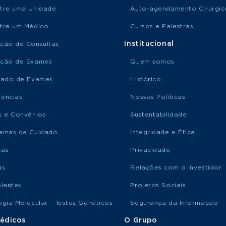
tre uma Unidade
Auto-agendamento Cirúrgic
tre um Médico
Cursos e Palestras
Institucional
ção de Consultas
ção de Exames
Quem somos
tado de Exames
Histórico
ências
Nossas Políticas
s e Convênios
Sustentabilidade
amas de Cuidado
Integridade e Ética
ças
Privacidade
as
Relações com o Investidor
plantes
Projetos Sociais
ogia Molecular - Testes Genéticos
Segurança da Informação
édicos
O Grupo