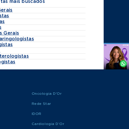
stas mais buscados
Gerais
stas
as
s
s Gerais
aringologistas
gistas
s
Agende
terologistas
por
gistas
Whatsapp
Oncologia D'Or
Rede Star
IDOR
Cardiologia D’Or