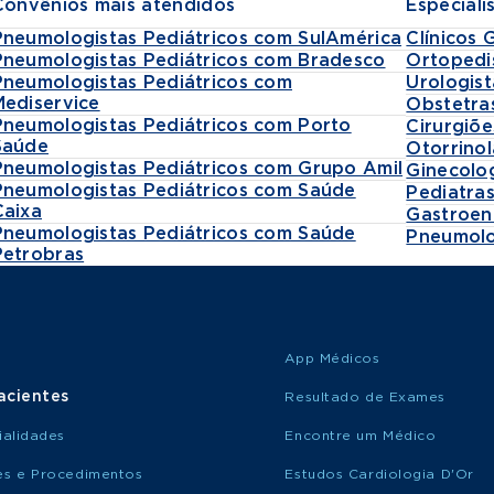
Convênios mais atendidos
Especiali
Pneumologistas Pediátricos com SulAmérica
Clínicos 
Pneumologistas Pediátricos com Bradesco
Ortopedi
Pneumologistas Pediátricos com
Urologist
Mediservice
Obstetra
Pneumologistas Pediátricos com Porto
Cirurgiõe
Saúde
Otorrinol
Pneumologistas Pediátricos com Grupo Amil
Ginecolo
Pneumologistas Pediátricos com Saúde
Pediatra
Caixa
Gastroen
Pneumologistas Pediátricos com Saúde
Pneumolo
Petrobras
App Médicos
acientes
Resultado de Exames
ialidades
Encontre um Médico
s e Procedimentos
Estudos Cardiologia D'Or