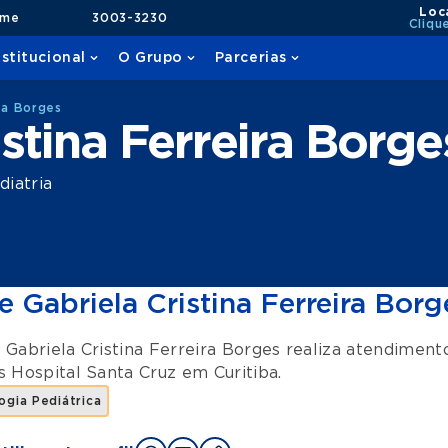
Loc
ame
3003-3230
Cliqu
nstitucional
O Grupo
Parcerias
ira Borges
istina Ferreira Borge
iatria
e Gabriela Cristina Ferreira Borg
 Gabriela Cristina Ferreira Borges realiza atendimen
es
Hospital Santa Cruz
em
Curitiba
.
gia Pediátrica