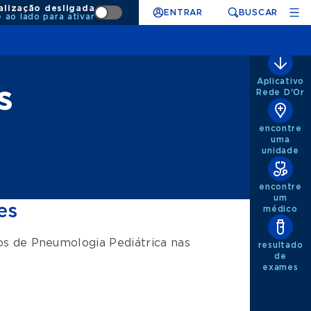
alização desligada
ENTRAR
BUSCAR
e ao lado para ativar
Aplicativo
s
Rede D'Or
encontre
uma
unidade
encontre
um
es
médico
tos de
Pneumologia Pediátrica
nas
resultado
de
exames