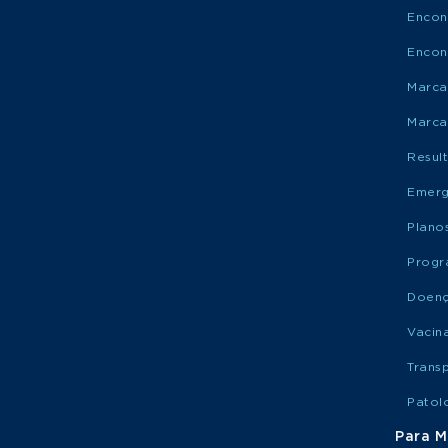
Encon
Encon
Marca
Marca
Resul
Emerg
Plano
Progr
Doen
Vacin
Trans
Patol
Para M