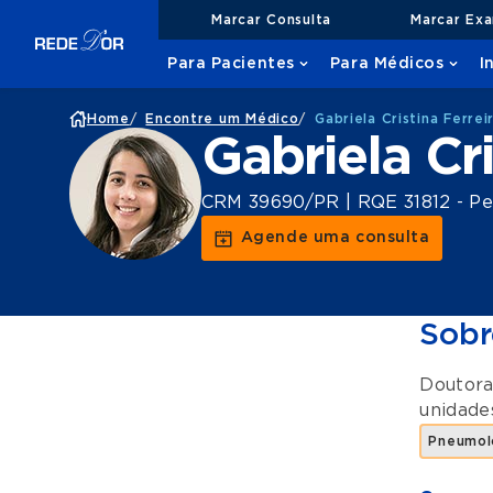
Marcar Consulta
Marcar Ex
Para Pacientes
Para Médicos
I
Home
/
Encontre um Médico
/
Gabriela Cristina Ferre
Gabriela Cr
CRM 39690/PR | RQE 31812 - Ped
Agende uma consulta
Sobr
Doutora
unidad
Pneumolo